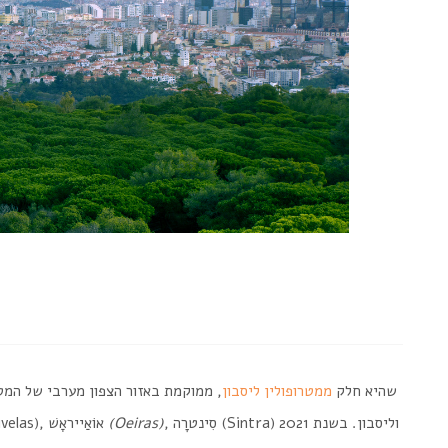
) שהיא חלק
ממטרופולין ליסבון
, סִינטרָה (Sintra) וליסבון. בשנת 2021
(Oeiras)
ק”מ ממרכז ליסבון. היא גובלת בערים אֹודיבֶלַאשׁ (Odivelas), אוֹאַייראָשׁ