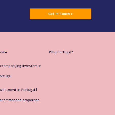
Get In Touch >
Home
Why Portugal?
ccompanying investors in
ortugal
nvestment in Portugal |
ecommended properties