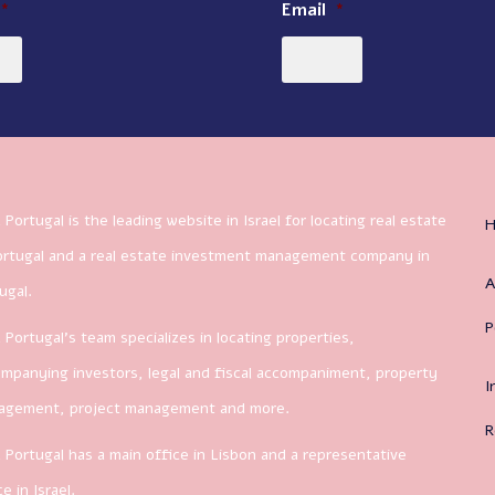
*
Email
*
 Portugal is the leading website in Israel for locating real estate
ortugal and a real estate investment management company in
A
ugal.
P
 Portugal’s team specializes in locating properties,
mpanying investors, legal and fiscal accompaniment, property
I
agement, project management and more.
R
 Portugal has a main office in Lisbon and a representative
ce in Israel.