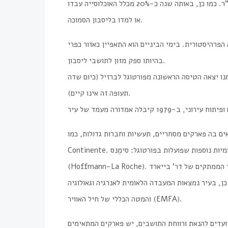
נרשם כי התגוררו באמדורה כ-171,500 תושבים בשטח של 23.79 קמ”ר. כמו כן, באותה שנה כ-20% מכלל האוכלוסייה עבדו
או למדו בליסבון הסמוכה.
פרהיסטורית. בימי הביניים הוא התאפיין כאזור כפרי
בהיותו ספק מזון לתושבי ליסבון.
טוגל, ממנו יצאה הטיסה הראשונה מפורטוגל לברזיל (כיום שדה
תעופה זה אינו קיים).
ר נמצאות המעבדה הלאומית לאנרגיה וגאולוגיה (LNEG), הסוכנות הפורטוגלית לאיכות הסביבה (APA)
והמטה הכללי של חיל האוויר (EMFA).
יועדים להנאת ורווחת התושבים, יש פארקים המתאימים