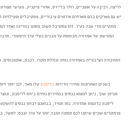
לריצה, רכיבה על אופניים, רולר בליידס, אזורי פיקניק, מגרשי ספורט
יש גם פארקים בהם מארחים אירועים ציבוריים, פסטיבלים ופעילויות קה
המורשת של אמדורה מבוססת על מבנים בעלי ערך היסטורי, תרבותי
התחבורה הציבורית באמדורה נוחה וכוללת מטרו, רכבת, אוטובוסים. 
בשנים האחרונות מחירי הדירות
בליסבון
עלו מאד, לכן יותר ויו
מכיוון שכך, ניתן למצוא נכסים במחירים נוחים ביחס לליסבון, ונוצ
ליסבון כדוגמת אמדורה. כמו תמיד, בבואכם לבחון
נכסים להשקעה
פרמטרים שונים שיתנו לכם תמונה טובה יותר על ערך הנכס; למשל, בא