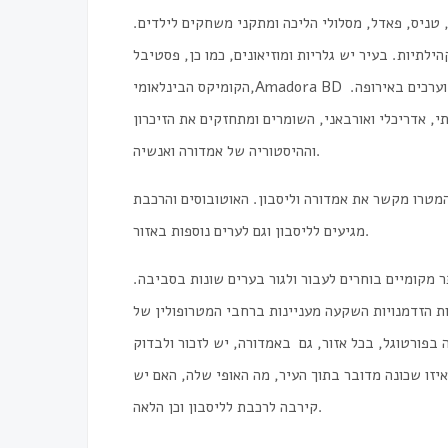
, טניס, פאדל, מסלולי הליכה ומתקני משחקים לילדים.
ילתיות. בעיר יש גלריות ומוזיאונים, כמו כן, פסטיבל
הקומיקס הבינלאומי,Amadora BD מתקיים מדי שנה בעיר. זהו פסטיבל חשוב מסוגו במדינה ואחד המוערכים באירופה.
, אדריכלי ואורבאני, השומרים ומתחזקים את הזיכרון
וההיסטוריה של אמדורה ואנשיה.
המטרו מקשר את אמדורה וליסבון. האוטובוסים והרכבת
מגיעים לליסבון וגם לערים נוספות באזור.
תר מקומיים בוחרים לעבור ולגור בערים שונות בסביבה.
רות הזדמנויות השקעה מעניינות ברחבי המטרופולין של
 בפורטוגל
, בכל אזור, גם באמדורה, יש לזכור ולבדוק
יזו שכונה מדובר בתוך העיר, מה האופי שלה, האם יש
קירבה לרכבת לליסבון וכן הלאה.