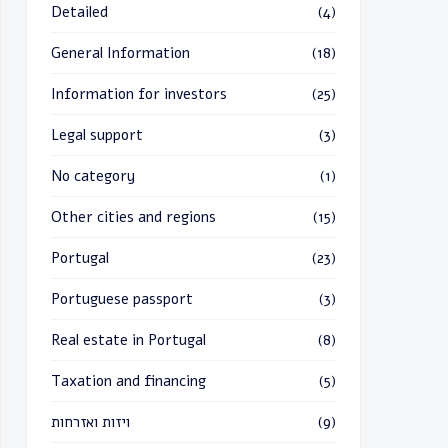
Detailed
(4)
General Information
(18)
Information for investors
(25)
Legal support
(3)
No category
(1)
Other cities and regions
(15)
Portugal
(23)
Portuguese passport
(3)
Real estate in Portugal
(8)
Taxation and financing
(5)
(9)
ויזות ואזרחות