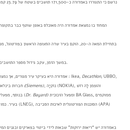
המחוז בו נמצאת אמדורה היה מאוכלס באופן שוטף כבר בתקופה ה
בתחילת המאה ה-20, הוקם בעיר שדה התעופה הראשון בפור
במשך הזמן, עקב גידול מספר התושבים ופיתוח עירוני, ב-1979 קיבלה אמדורה מעמד של עיר.
, UBBO,
Decathlon
אמדורה היא בעיקר עיר מגורים, אך נמצאים בה פארקים מסחריים, תעשיות וחברות גדולות, כמו : Ikea,
, נוֹקִיָה (NOKIA), והופמן לָה רוֹשׁ
Siemens)
(
Continente. חברות בינלאומיות נוספות שפועלות בפורטוגל: סימֶנס
ממוקמים
,
ומפעל הזכוכית BA Glass
)
Bayard
.
Dr
(Hoffmann-La Roche). בנוסף, מפעלי הממתקים של דר’ בייארד (
בעיר. כמו כן, בעי
באמדורה יש “ריאות ירוקות” שבאות לידי ביטוי בפארקים ובגנים המ