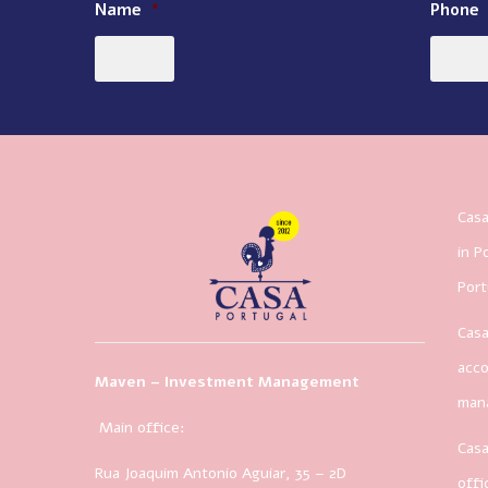
Name
*
Phone
Casa
in P
Port
Casa
acco
Maven – Investment Management
man
Main office:
Casa
Rua Joaquim Antonio Aguiar, 35
– 2D
offi