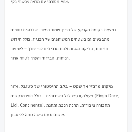
אופי מסורתי עם מראה עכשווי נקי.
נמצאת בקומת הקרקע של בניין שמור היטב. שדרוגים נוספים
מתבצעים גם בשטחים המשותפים של הבניין, כולל חידוש
חזיתות, בדיקת הגג והחלפת מרכיבים לפי צורך – לשיפור
הנוחות, הבידוד והערך לטווח ארוך.
מיקום מרכזי אך שקט – בלב ההיסטורי של סטובּל.
אזור
מעולה,ונגיש לכל השירותים – כולל סופרמרקטים (Pingo Doce,
Lidl, Continente), תחבורה ציבורית, תחנת רכבת ותחנת
אוטובוס עם גישה נוחה לליסבון.