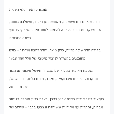
קומת קרקע
| ללא מעלית
דירת שני חדרים מעוצבת, משופצת מן היסוד, ומשלבת נוחות,
סגנון ופרקטיות.הדירה צפויה להימסר לאחר סיום השיפוץ עד סוף
השנה הנוכחית.
בדירה חדר שינה מרווח, סלון מואר, וחדר רחצה מודרני – כולם
מתוכננים בקפידה לניצול מיטבי של חלל ואור טבעי.
המטבח מאובזר במלואו עם מכשירי חשמל איכותיים: תנור
ומיקרוגל, כיריים אינדוקציה, מקרר, מדיח כלים, דוד חשמל,
מכונת כביסה.
העיצוב כולל קירות בטיח צבוע בלבן, רצפת בטון מוחלק בגימור
מבריק, ותקרות עץ מקוריות ששוחזרו ונצבעו בלבן – שילוב של