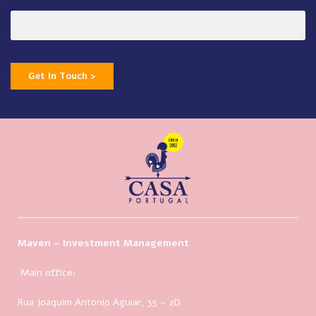
Get In Touch >
Maven – Investment Management
Main office:
Rua Joaquim Antonio Aguiar, 35
– 2D