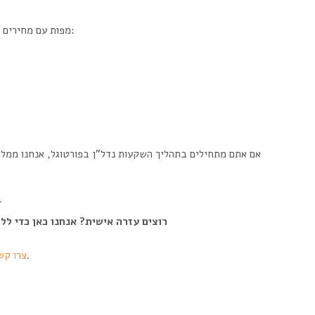
📊 מפות עם מחירים ממוצעים למ״ר לפי ערים, אזורים ומחוזות בפורטוגל:
אם אתם מתחילים בתהליך
השקעות נדל”ן בפורטוגל,
אנחנו ממל,
חשוב לדעת לא רק לאן להסתכל – אלא גם א.
רוצים עזרה אישית? אנחנו כאן כדי ל
ונבנה את המסלול המתאים עבורכם.
צרו קש