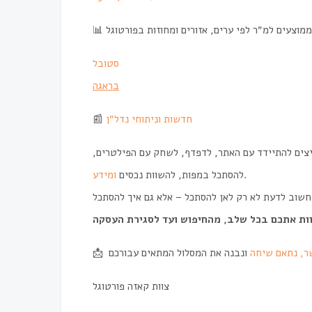
סטובל
בראגה
📰
חדשות וניתוחי נדל״ן
יצים להתיידד עם האתר, לדפדף, לשחק עם הפילטרים
ומידע
להסתכל במפות, להשוות נכסים
.
יך להסתכל
לוות אתכם בכל שלב, מהחיפוש ועד לסגירת העסקה
📩
ר, נתאם שיחה
צוות קאזה פורטוגל