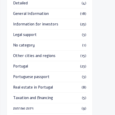
Detailed
(4)
General Information
(18)
Information for investors
(25)
Legal support
(3)
No category
(1)
Other cities and regions
(15)
Portugal
(23)
Portuguese passport
(3)
Real estate in Portugal
(8)
Taxation and financing
(5)
ויזות ואזרחות
(9)