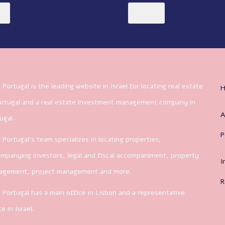
 Portugal is the leading website in Israel for locating real estate
ortugal and a real estate investment management company in
A
ugal.
P
 Portugal’s team specializes in locating properties,
mpanying investors, legal and fiscal accompaniment, property
I
agement, project management and more.
R
 Portugal has a main office in Lisbon and a representative
ce in Israel.