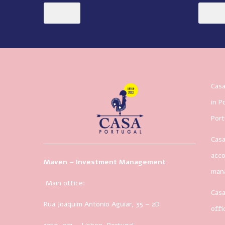
Casa
in P
Port
Casa
acco
Maven – Investment Management
man
Main office:
Casa
Rua Joaquim Antonio Aguiar, 35
– 2D
offi