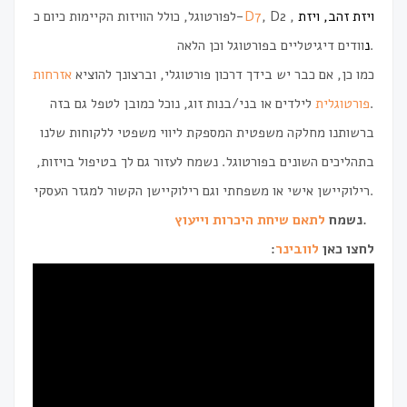
לפורטוגל, כולל הוויזות הקיימות כיום כ-
D7
, D2 ,
ויזת זהב, ויזת
וודים דיגיטליים בפורטוגל וכן הלאה.
נ
כמו כן, אם כבר יש בידך דרכון פורטוגלי, וברצונך להוציא
אזרחות
לילדים או בני/בנות זוג, נוכל כמובן לטפל גם בזה.
פורטוגלית
ברשותנו מחלקה משפטית המספקת ליווי משפטי ללקוחות שלנו
בתהליכים השונים בפורטוגל. נשמח לעזור גם לך בטיפול בויזות,
רילוקיישן אישי או משפחתי וגם רילוקיישן הקשור למגזר העסקי.
לתאם שיחת היכרות וייעוץ
נשמח
.
:
לוובינר
לחצו כאן