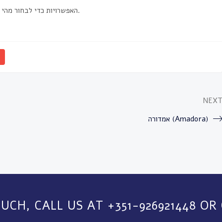
האפשרויות כדי לבחור מהי התוכנית המתאימה לכם, לתקציב ולשקט הנפשי שלכם.
NEX
אמדורה (Amadora)
OUCH, CALL US AT +351-926921448 OR