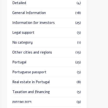
Detailed
(4)
General Information
(18)
Information for investors
(25)
Legal support
(3)
No category
(1)
Other cities and regions
(15)
Portugal
(23)
Portuguese passport
(3)
Real estate in Portugal
(8)
Taxation and financing
(5)
(9)
ויזות ואזרחות