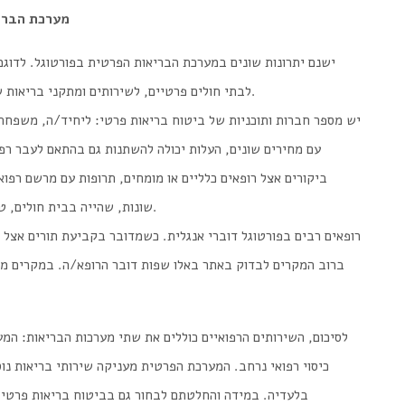
מערכת הבריאות הפרטית – על ידי רכישת ביטוח בריאות פרטי
ישנם יתרונות שונים במערכת הבריאות הפרטית בפורטוגל. לדוגמ
לבתי חולים פרטיים, לשירותים ומתקני בריאות שונים, מרפאות איכותיות, נוחות וטיפול קצת יותר אישי.
יש מספר חברות ותוכניות של ביטוח בריאות פרטי: ליחיד/ה, משפחתי
עם מחירים שונים, העלות יכולה להשתנות גם בהתאם לעבר רפואי
ביקורים אצל רופאים כלליים או מומחים, תרופות עם מרשם רפוא
שונות, שהייה בבית חולים, טיפולים פסיכולוגים, טיפולי שיניים, טיפולי עיניים ועוד.
רופאים רבים בפורטוגל דוברי אנגלית. כשמדובר בקביעת תורים אצל ר
ברוב המקרים לבדוק באתר באלו שפות דובר הרופא/ה. במקרים מס
לסיכום, השירותים הרפואיים כוללים את שתי מערכות הבריאות: המ
כיסוי רפואי נרחב. המערכת הפרטית מעניקה שירותי בריאות נו
בלעדיה. במידה והחלטתם לבחור גם בביטוח בריאות פרטי