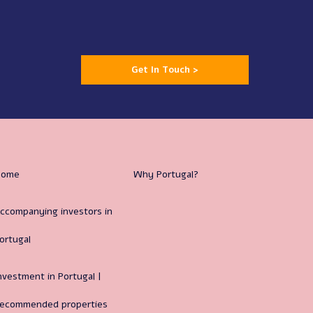
Get In Touch >
Home
Why Portugal?
ccompanying investors in
ortugal
nvestment in Portugal |
ecommended properties