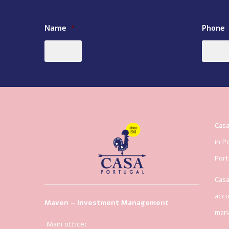
Name
*
Phone
Casa
in P
Port
Casa
acco
Maven – Investment Management
man
Main office: