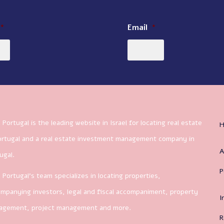
*
Email
*
 Portugal is the leading website in Israel for locating real estate
ortugal and a real estate investment management company in
A
ugal.
P
 Portugal’s team specializes in locating properties,
mpanying investors, legal and fiscal accompaniment, property
I
agement, project management and more.
R