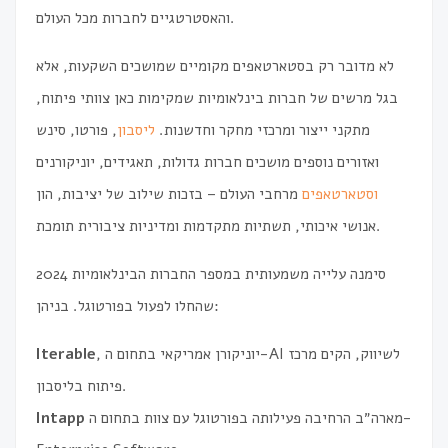
והאסטרטגיים לחברות מכל העולם.
לא מדובר רק בסטארטאפים מקומיים שמושכים השקעות, אלא
בגל מרשים של חברות בינלאומיות שמקימות כאן צוותי פיתוח,
מתקני ייצור ומרכזי מחקר וחדשנות.
ליסבון
, פורטו, סינש
ואזורים נוספים מושכים חברות גדולות, תאגידים, יוניקורנים
וסטארטאפים
מרחבי העולם – בזכות שילוב של יציבות, הון
אנושי איכותי, תשתיות מתקדמות ומדיניות ציבורית תומכת.
2024 סימנה עלייה משמעותית במספר החברות הבינלאומיות
שהחלו לפעול בפורטוגל. בניהן:
, יוניקורן אמריקאי בתחום ה-AI לשיווק, הקים מרכז
Iterable
פיתוח בליסבון.
מארה״ב הרחיבה פעילותה בפורטוגל עם צוות בתחום ה-
Intapp