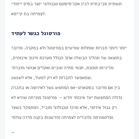
תשתית סביבתית לבין אקו־סיסטם טכנולוגי יוצר בסיס ייחודי
לצמיחה בת קיימא.
פורטוגל כגשר לעתיד
יותר ויותר חברות שותלות שורשים בפורטוגל ולא במקרה. מדובר
בתוצאה של תהליך הבשלה ארוך הכולל מערכת חינוך איכותית,
מדיניות תומכת, תנאי מחיה טובים ואקלים אנושי וחברתי
שמאפשר לחברות לא רק לפעול, אלא לשגשג.
בין אם מדובר בסטארט-אפ המחפש גשר לאירופה או בחברה
גדולה המחפשת יעד איכותי חדש – פורטוגל מוכיחה שהיא לא
רק גבול אירופי, אלא מרכז טכנולוגי מוביל, המתפקד כשער
ופלטפורמה גלובלית לצמיחה וחדשנות בקנה מידה עולמי.
—