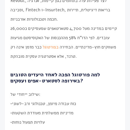
Revolut, לצד פעילות ערה בתחומים כגון קיימות, אנרגיה
וסביבה, Fintech ו-Insurtech, בריאות דיגיטלית, תיירות
חכמה וטכנולוגיות אורבניות.
קיימים במדינה מעל 4,700 סטארטאפים שמעסיקים כ26,000
עובדים. לפי הדו”ח 58% מההכנסות של האקוסיסטם מגיעות
משווקים חוץ‑מדינתיים. הבחירה
בפורטוגל
כבר מזמן אינה רק
טרנד, אלא אסטרטגיה עסקית מובהקת.
למה פורטוגל הפכה ל
אחד היעדים הטובים
באירופה לסטארט-אפים ועסקים?
שילוב ייחודי של:
•כוח עבודה מיומן, טכנולוגי ורב-לשוני
•מדיניות ממשלתית מעודדת השקעות
•עלויות תפעול נוחות