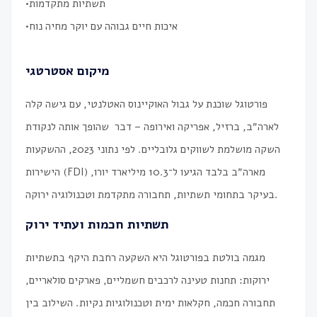
•תשתיות מתקדמות
•איכות חיים גבוהה עם יוקר מחיה נוח
מיקום אסטרטגי
פורטוגל שוכנת על גבול האוקיינוס האטלנטי, עם גישה קלה
לארה״ב, ברזיל, אפריקה ואירופה – דבר שהופך אותה לנקודת
השקה מושלמת לשווקים גלובליים. לפי נתוני 2023, ההשקעות
הישירות (FDI) מארה״ב בלבד הגיעו ל־10.3 מיליארד יורו,
בעיקר בתחומי תשתיות, תחבורה מתקדמת וטכנולוגיה ירוקה.
תשתיות חכמות ועתיד ירוק
מגמה בולטת בפורטוגל היא השקעה רחבת היקף בתשתיות
ירוקות: תחנות טעינה לרכבים חשמליים, פארקים סולאריים,
תחבורה חכמה, חקלאות ימית וטכנולוגיות נקיות. השילוב בין