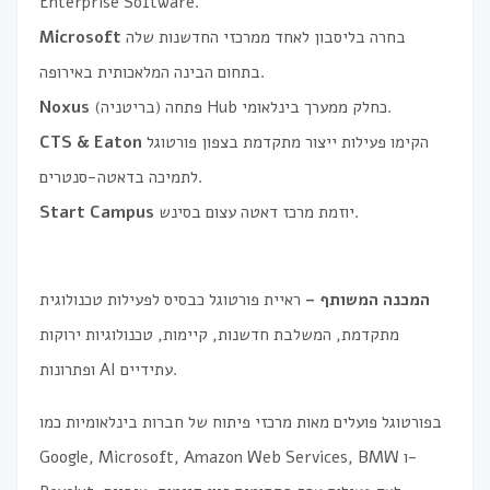
Enterprise Software.
בחרה בליסבון לאחד ממרכזי החדשנות שלה
Microsoft
בתחום הבינה המלאכותית באירופה.
(בריטניה) פתחה Hub כחלק ממערך בינלאומי.
Noxus
הקימו פעילות ייצור מתקדמת בצפון פורטוגל
CTS & Eaton
לתמיכה בדאטה-סנטרים.
יוזמת מרכז דאטה עצום בסינש.
Start Campus
המכנה המשותף –
ראיית פורטוגל כבסיס לפעילות טכנולוגית
מתקדמת, המשלבת חדשנות, קיימות, טכנולוגיות ירוקות
ופתרונות AI עתידיים.
בפורטוגל פועלים מאות מרכזי פיתוח של חברות בינלאומיות כמו
Google, Microsoft, Amazon Web Services, BMW ו-