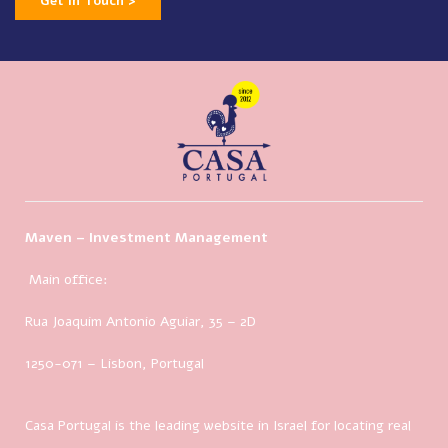
Get In Touch >
Maven – Investment Management
Main office:
Rua Joaquim Antonio Aguiar, 35
– 2D
1250-071 – Lisbon, Portugal
Casa Portugal is the leading website in Israel for locating real