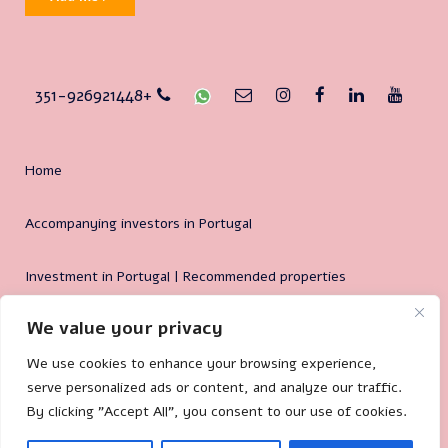
351-926921448+
Home
Accompanying investors in Portugal
Investment in Portugal | Recommended properties
We value your privacy
Why Portugal?
We use cookies to enhance your browsing experience,
serve personalized ads or content, and analyze our traffic.
By clicking "Accept All", you consent to our use of cookies.
🐌 Site by:
Mililand.com