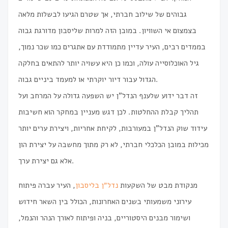
גבוהים של שילוב חברתי, אך שטרם הגיעו לבשלות מלאה
בצמצום אי השוויון. במובן הזה למרות שליסבון מדורגת גבוה
בממדים רבים, העיר עדיין מתמודדת עם אתגרים כמו שכר נמוך,
גיל האוכלוסייה עולה, וכמו כן היא עשויה יותר להתאים בחלקה
הגדול עבור דיור יוקרתי או למעמד ביניים גבוה.
זה דבר ידוע שלענף הנדל”ן יש השפעה גדולה על המרחב ועל
תהליך קבלת ההחלטות. לכן דגש מעניין במחקר הוא חשיבות
עידוד שוק הנדל”ן במעורבות, לקיחת אחריות, ויצירת ערים יותר
מכילות במובן הכלכלי חברתי, לא רק מתוך מחשבה על יצירת הון
אלא גם יצירת ערך.
מנקודת מבט של השקעות
נדל״ן בליסבון
, העיר עברה פיתוח
עירוני משמעותי בשנים האחרונות, הכולל בין השאר חידוש
ושימור מבנים היסטוריים, בניה ופיתוח לאורך הנהר והנמל,