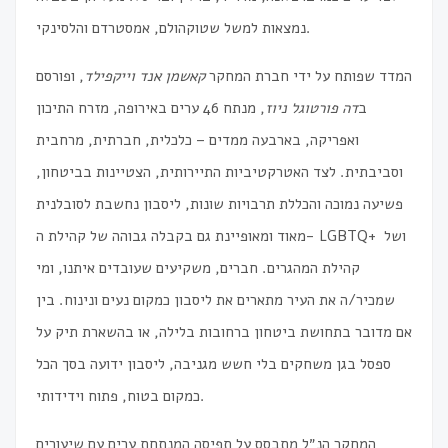
נמצאות למשל שטוקהולם, אמסטרדם והלסינקי.
המדד שפותח על ידי חברת המחקר
קאשמן אנד וייקפילד
, ופורסם
ב
דה פורטוגל ניוז
, מנתח 46 ערים באירופה, מזרח התיכון
ואפריקה, בארבעה ממדים – כלכלית, חברתית, מרחבית
וסביבתית. לצד האטרקטיביות התיירותית, הצטיינות בביטחון,
פשיעה נמוכה והכללת תרבויות שונות, ליסבון נחשבת לסובלנית
מאוד ומאופיינת גם בקבלה גבוהה של קהילת ה- LGBTQ+ ושל
קהילת המהגרים. חברים, משקיעים שעובדים איתנו, ומי
שמכיר/ה את העיר מתארים את ליסבון כמקום נעים ונינוח. בין
אם מדובר בתחושת ביטחון ברחובות בלילה, או בהשארת תיק על
ספסל בגן משחקים בלי חשש מגניבה, ליסבון ידועה בסך הכל
כמקום בטוח, פתוח וידידותי.
המחקר הנ״ל מתבסס על תפיסה המנתחת ערים עם שיעורים