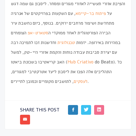
והפיכת אזורי תעשייה לאזורי מגורים ומסחר. ליסבון גם שמה דגש
על
פיתוח בר-קיימא
, עם השקעות בפרויקטים של אנרגיה
מתחדשת ושיפור מרחבים ירוקים. בנוסף, כיום נחשבת עיר
הבירה הפורטוגלית לאחד ממוקדי ה
סטארט-אפ
הצומחים
במהירות באירופה. יזמות
טכנולוגית
וחדשנות זכו לתמיכה רבה
עם יצירת סביבות עבודה נוחות והקמת אזורי היי-טק, למשל
do Beato). כל
Hub Criativo
האבּ קריאטיבו בשכונת ביאטו (
התהליכים אלה הפכו את ליסבון ליעד אטרקטיבי למגורים,
, לתושבים מקומיים וכמובן לתיירים.
לעסקים
SHARE THIS POST