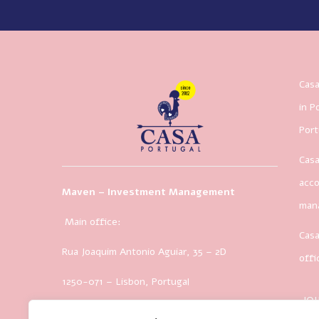
Casa
in P
Port
Casa
acco
Maven – Investment Management
man
Main office:
Casa
Rua Joaquim Antonio Aguiar, 35
– 2D
offi
1250-071 – Lisbon, Portugal
JO