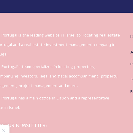
 Portugal is the leading website in Israel for locating real estate
ortugal and a real estate investment management company in
A
ugal.
P
 Portugal’s team specializes in locating properties,
mpanying investors, legal and fiscal accompaniment, property
I
agement, project management and more.
R
 Portugal has a main office in Lisbon and a representative
ce in Israel.
IN OUR NEWSLETTER: