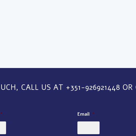
OUCH, CALL US AT +351-926921448 OR
*
Email
*