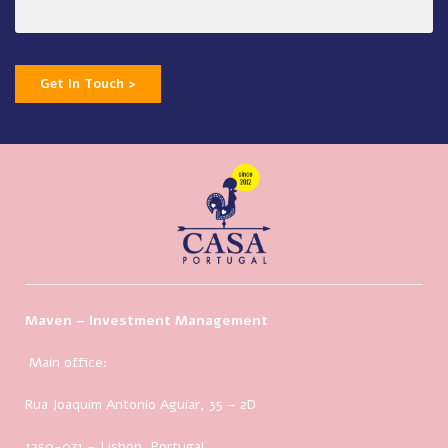
Get In Touch >
Maven – Investment Management
Main office:
Rua Joaquim Antonio Aguiar, 35
– 2D
1250-071 – Lisbon, Portugal