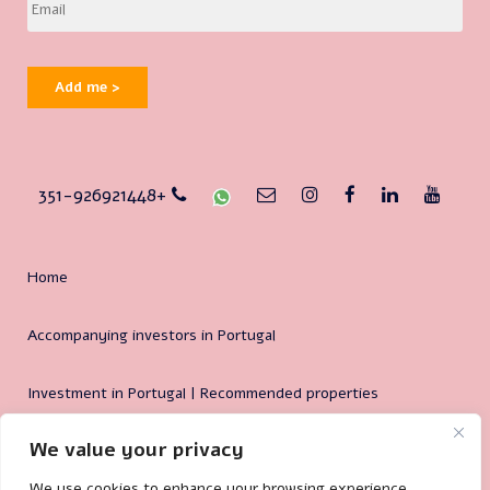
Add me >
351-926921448+
Home
Accompanying investors in Portugal
Investment in Portugal | Recommended properties
We value your privacy
Why Portugal?
We use cookies to enhance your browsing experience,