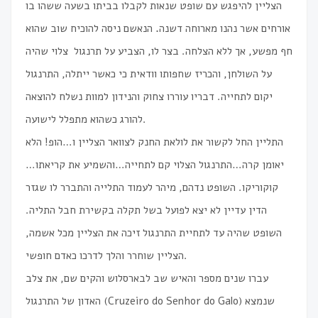
הצליין להיפגש עם שופט שנאות לקבלו בביתו בשעה ששהו בו
אורחים אשר נהנו מארוחה דשנה
.
הנאשם ניסה להוכיח שוב שהוא
חף מפשע, אך ללא הצלחה. בצר לו, הצביע על תרנגול צלוי שהיה
על השולחן, והכריז שחפותו וודאית כי כאשר ייתלה, התרנגול
יקום לתחייה. דבריו עוררו צחוק והנידון למוות נשלח להוצאה
להורג כשהוא מתפלל לישועה.
התליין החל לקשור את לולאת החנק לצוואר הצליין ו…הופ! הלא
יאומן קרה…התרנגול הצלוי קם לתחייה…והשמיע את קריאתו…
קוקוריקו. השופט נדהם, מיהר לעמוד התלייה והתברר לו שגזר
הדין עדיין לא יצא לפועל בשל תקלה בקשירת חבל התליה.
השופט שהיה עד לתחיית התרנגול זיכה את הצליין מכל אשמה,
הצליין שוחרר והלך לדרכו כאדם חופשי.
עברו שנים מספר והאיש שב לבארסלוש והקים שם, את צלב
האדון של התרנגול (Cruzeiro do Senhor do Galo) שנמצא