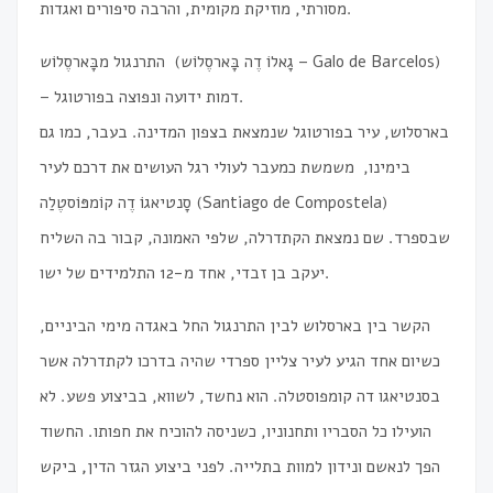
מסורתי, מוזיקת מקומית, והרבה סיפורים ואגדות.
התרנגול מבָּארסֶלוֹש (גָאלוֹ דֶה בָּארסֶלוֹש – Galo de Barcelos)
– דמות ידועה ונפוצה בפורטוגל.
בארסלוש, עיר בפורטוגל שנמצאת בצפון המדינה. בעבר, כמו גם
בימינו, משמשת כמעבר לעולי רגל העושים את דרכם לעיר
סָנטיאגוֹ דֶה קוֹמפּוֹסטֶלַה (Santiago de Compostela)
שבספרד. שם נמצאת הקתדרלה, שלפי האמונה, קבור בה השליח
יעקב בן זבדי, אחד מ-12 התלמידים של ישו.
הקשר בין בארסלוש לבין התרנגול החל באגדה מימי הביניים,
כשיום אחד הגיע לעיר צליין ספרדי שהיה בדרכו לקתדרלה אשר
בסנטיאגו דה קומפוסטלה. הוא נחשד, לשווא, בביצוע פשע. לא
הועילו כל הסבריו ותחנוניו, כשניסה להוכיח את חפותו. החשוד
הפך לנאשם ונידון למוות בתלייה. לפני ביצוע הגזר הדין
,
ביקש