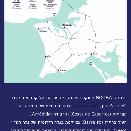
פרויקט NOOBA ממוקם כמה מטרים מהנהר, על קו המים, קרוב
למרכז ליסבון,
לשדה התעופה
ולחופים היפים של קוסטה דה
קפריקה (Costa de Caparica) וארבידה (Arrábida).
העיר בריירו (Barreiro) ממוקמת בגדה הדרומית של נהר הטז'ו
(Tejo), היא חלק ממטרופולין ליסבון, ונמצאת ממש מול ליסבון.