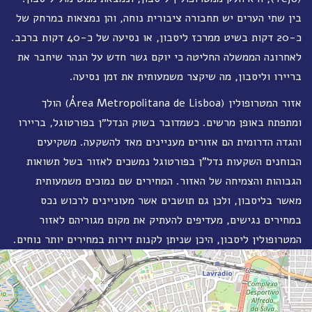
בין שתי הערים יש תחבורה ציבורית נוחה, והן נמצאות במרחק של
כ-20 דקות בשיט ממרכז ליסבון, או נסיעה של כ-40 דקות ברכב.
לאחרונה הממשלה החליטה כי יוקם גשר חדש על הנהר שיחבר את
בריירו וליסבון, מה שיקצר משמעותית את זמן נסיעה.
אזור המטרופולין (Área Metropolitana de Lisboa) הולך
ומתפתח באופן מרשים. כשמדובר בשוק הנדל״ן בפורטוגל, בריירו
והגדה הדרומית הם אזורים מעניינים מאד להשקעה. משקיעים
הבוחנים
השקעות נדל"ן בפורטוגל נמשכים לאזור בשל תשואות
הגבוהות והצמיחה של האזור.
המחירים שם נמוכים משמעותית
מאשר בליסבון, ולכן גם תושבים אשר מעוניינים לרכוש נכס
במחירים נגישים, מעדיפים להעתיק את מקום מגוריהם לאזור
המטרופולין ליסבון, היכן שניתן לקנות דירות במחירים יותר נוחים.