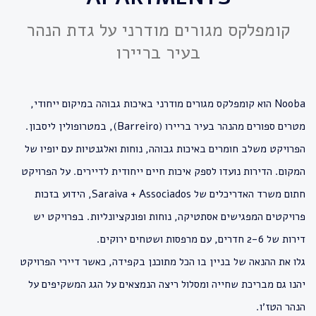
קומפלקס מגורים מודרני על גדת הנהר
בעיר בריירו
Nooba הוא קומפלקס מגורים מודרני באיכות גבוהה במיקום ייחודי,
מטרים ספורים מהנהר בעיר בריירו (Barreiro), במטרופולין ליסבון.
הפרויקט משלב חומרים באיכות גבוהה, נוחות ואלגנטיות עם יופיו של
המקום. הדירות נועדו לספק איכות חיים ייחודית לדיירים. על הפרויקט
חתום משרד האדריכלים של Saraiva + Associados, הידוע בזכות
פרויקטים המפגישים אסתטיקה, נוחות ופונקציונליות. בפרויקט יש
דירות של 2-6 חדרים, עם מרפסות ושטחים ירוקים.
גלו את ההנאה של בניין בו הכל מתוכנן בקפידה, כאשר דיירי הפרויקט
יהנו גם מבריכת שחייה ומסלול ריצה הנמצאים על הגג המשקיפים על
הנהר הטז׳ו.