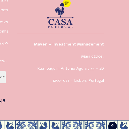
קאזה 
השקעו
הצוות
ניהול
לקאזה
Maven – Investment Management
Main office:
הצטר
Rua Joaquim Antonio Aguiar, 35
– 2D
1250-071 – Lisbon, Portugal
48+