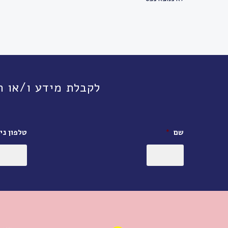
לקבלת מידע ו/או תיאום פגישה, חי
שם
*
טלפון ניי