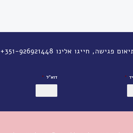
יגו אלינו 351-926921448+ או השאירו פרטים:
ד
*
דוא״ל
*