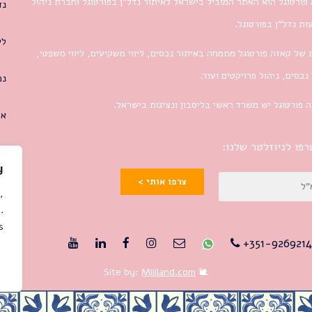
פורטוגל הוא האתר המוביל בישראל לאיתור נדל”ן בפורטוגל וחברת ניהול
נד
ת נדל”ן בפורטוגל.
לי
 של קאזה פורטוגל מתמחה באיתור נכסים, ליווי משקיעים, ליווי משפטי,
 נכסים, ניהול פרויקטים ועוד.
נכ
 פורטוגל יש משרד ראשי בליסבון ונציגות בישראל.
או
פו לניוזלטר שלנו:
y
צרפו אותי >
,
.
.
351-9269214
Mililand.com
🐌 Site by: