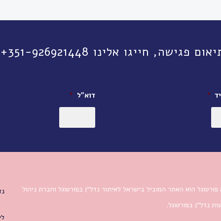
יגו אלינו 351-926921448+ או השאירו פרטים:
ד
*
דוא״ל
*
פורטוגל הוא האתר המוביל בישראל לאיתור נדל”ן בפורטוגל וחברת ניהול
נד
ת נדל”ן בפורטוגל.
לי