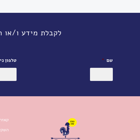
לקבלת מידע ו/או תיאום פגישה, חי
שם
*
טלפון ניי
קאזה 
השקעו