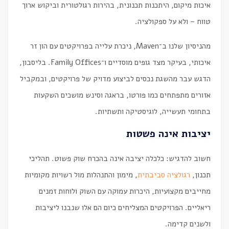
איכות מיקום, היתכנות תכנונית, בהירות רגולטורית וביקוש ארוך
טווח – ולא על ספקולציה.
מהניסיון שלנו ב־Maven, ניכרת עלייה בפרויקטים עם הון זר
איכותי, בעיקר מצד גופים מוסדיים ו־Family Offices. בליסבון,
הדגש עבר מהשגת נכסים לביצוע מדויק של פרויקטים, ובמקביל
אזורים מתפתחים כמו פורטו, בראגה וסינש מושכים השקעות
בתחומי תעשייה, לוגיסטיקה ותשתיות.
יציבות אינה פשטות
חשוב להדגיש: כלכלה יציבה אינה בהכרח שוק פשוט. תהליכי
תכנון,
רגולציה סביבתית
, מימון והתנהלות מול רשויות מקומיות
מחייבים מקצועיות, היכרות עמוקה עם השוק ולוחות זמנים
ריאליים. הפרויקטים המצליחים כיום הם אלו שנבנו ליציבות
ולשנים קדימה.