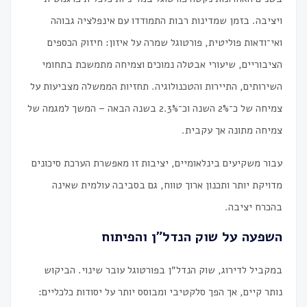
ויציבה. בזמן שמדינות רבות התמודדו עם אינפלציה גבוהה
ואי־ודאות פוליטית, פורטוגל שמרה על איזון: חיזוק הכספים
הציבוריים, שיעורי אבטלה נמוכים וצמיחה מתמשכת בתחומי
השירותים, התיירות והטכנולוגיה. תחזיות הממשלה מצביעות על
צמיחה של כ־2% השנה וכ־2.3% בשנה הבאה – המשך למגמה של
צמיחה מתונה אך עקבית.
עבור משקיעים בינלאומיים, יציבות זו מאפשרת הערכת סיכונים
מדויקת יותר ותכנון ארוך טווח, גם בסביבה עולמית שאינה
בהכרח יציבה.
השפעה על שוק הנדל״ן והפיתוח
במקביל לדירוג, שוק הנדל״ן בפורטוגל עובר שינוי. הביקוש
נותר קיים, אך הפך סלקטיבי ומבוסס יותר על יסודות כלכליים: