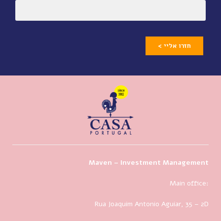
חזרו אליי >
Maven – Investment Management
Main office:
Rua Joaquim Antonio Aguiar, 35
– 2D