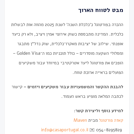
מבט לטווח הארוך
ההכרה בפורטוגל כ׳כלכלת השנה׳ לשנת 2025 מהווה אות לבשלות
כלכלית. המדינה מתבססת כשוק אירופי אמין ויציב, ולא רק כיעד
אופנתי. שילוב של יציבות מאקרו־כלכלית, שוק נדל״ן מתבגר
ומסלולי השקעה מוסדרים – כולל תוכניות כמו ה־Golden Visa –
הופכים את פורטוגל ליעד אטרקטיבי במיוחד עבור משקיעים
הפועלים בראייה ארוכת טווח.
להבנת ההקשר והמשמעויות עבור משקיעים ויזמים –
קישור
לכתבה המלאה מופיע בראש העמוד.
למידע נוסף וליצירת קשר:
קאזה פורטוגל
מבית
Maven
info@casaportugal.co.il
054-8295829 ✉️