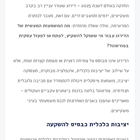
החזקה בעולם לשנת 2025 – דירוג שעורר עניין רב בקרב
משקיעים, יזמים ותושבים זרים. עם זאת, מעבר לכותרת
המרשימה, עולה שאלה מהותית:
מה המשמעות המעשית של
הדירוג עבור מי ששוקל להשקיע, לפתח או לפעול עסקית
בפורטוגל?
הדירוג אינו מבוסס על צמיחה רגעית או מגמות קצרות טווח, אלא
על שילוב של יציבות כלכלית, אינפלציה מבוקרת, תעסוקה
יציבה, משמעת פיסקלית ויכולת להתמודד עם סביבה גלובלית
תנודתית. פורטוגל בלטה בזכות ביצועים עקביים ושקולים –
מאפיינים שהפכו בשנים האחרונות לנכס משמעותי בעיני
משקיעים.
יציבות כלכלית כבסיס להשקעה
בשנים האחרונות נקטה פורטוגל במדיניות כלכלית פרגמטית