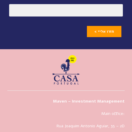
חזרו אליי >
Maven – Investment Management
Main office:
Rua Joaquim Antonio Aguiar, 35
– 2D