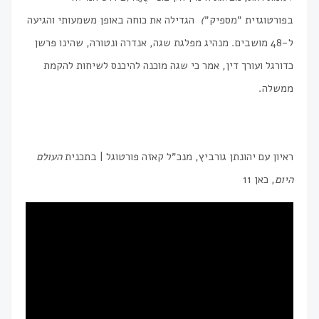
בפורטוגזית ״מספיק״
)
הגדילה את כוחה באופן משמעותי והגיעה
ל-48 מושבים. מנהיג מפלגת שגה, אנדרה ונטורה, שהינו פרשן
כדורגל ועורך דין, אמר כי שגה מוכנה להיכנס לשיחות להקמת
ממשלה.
ראיון עם יהונתן גורביץ, מנכ״ל קאזה פורטוגל | בתכנית
העולם
היום
, כאן 11