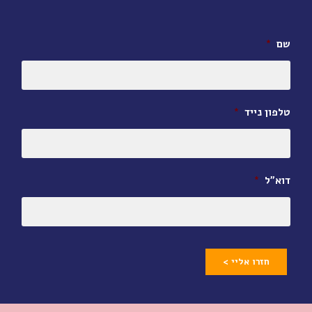
שם
*
טלפון נייד
*
דוא״ל
*
חזרו אליי >