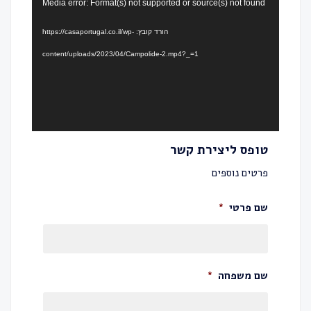
נגן
Media error: Format(s) not supported or source(s) not found
וידאו
הורד קובץ: https://casaportugal.co.il/wp-
content/uploads/2023/04/Campolide-2.mp4?_=1
טופס ליצירת קשר
פרטים נוספים
שם פרטי
*
שם משפחה
*