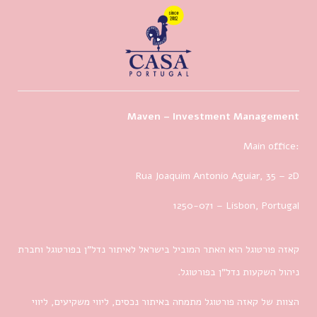
Maven – Investment Management
Main office:
Rua Joaquim Antonio Aguiar, 35
– 2D
1250-071 – Lisbon, Portugal
קאזה פורטוגל הוא האתר המוביל בישראל לאיתור נדל”ן בפורטוגל וחברת
ניהול השקעות נדל”ן בפורטוגל.
הצוות של קאזה פורטוגל מתמחה באיתור נכסים, ליווי משקיעים, ליווי