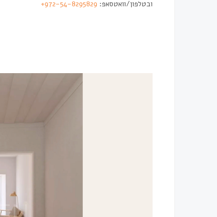
ובטלפון/וואטסאפ:
972-54-8295829+