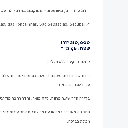
דירת 2 חדרים, משופצת – ממוקמת במרכז ההיסטורי של סטובל (Setúbal)
📍 Lad. das Fontainhas, São Sebastião, Setúbal
210,000 יורו
שטח: 46 מ"ר
קומת קרקע
| ללא מעלית
דירת שני חדרים מעוצבת, משופצת מן היסוד, ומשלבת נ
סוף השנה הנוכחית.
בדירה חדר שינה מרווח, סלון מואר, וחדר רחצה מודרני
המטבח מאובזר במלואו עם מכשירי חשמל איכותיים: תנו
מכונת כביסה.