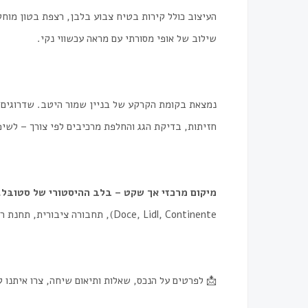
העיצוב כולל קירות בטיח צבוע בלבן, רצפת בטון מוחל
שילוב של אופי מסורתי עם מראה עכשווי נקי.
נמצאת בקומת הקרקע של בניין שמור היטב. שדרוגים 
חזיתות, בדיקת הגג והחלפת מרכיבים לפי צורך – לשיפו
מיקום מרכזי אך שקט – בלב ההיסטורי של סטובּל.
Doce, Lidl, Continente), תחבורה ציבורית, תחנת רכבת ותחנת אוטובוס עם גישה נוחה לליסבון.
📩 לפרטים על הנכס, שאלות ותיאום שיחה, צרו איתנו 