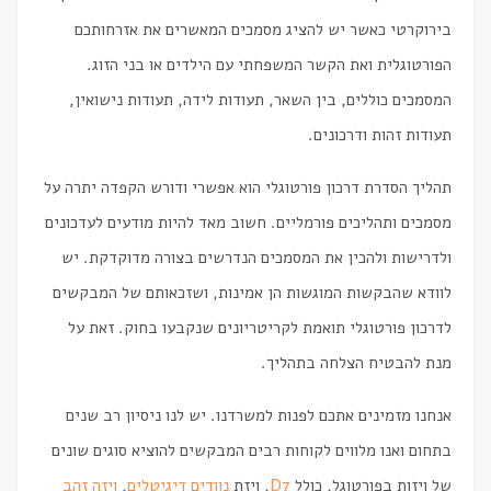
בירוקרטי כאשר יש להציג מסמכים המאשרים את אזרחותכם
הפורטוגלית ואת הקשר המשפחתי עם הילדים או בני הזוג.
המסמכים כוללים, בין השאר, תעודות לידה, תעודות נישואין,
תעודות זהות ודרכונים.
תהליך הסדרת דרכון פורטוגלי הוא אפשרי ודורש הקפדה יתרה על
מסמכים ותהליכים פורמליים. חשוב מאד להיות מודעים לעדכונים
ולדרישות ולהכין את המסמכים הנדרשים בצורה מדוקדקת. יש
לוודא שהבקשות המוגשות הן אמינות, ושזכאותם של המבקשים
לדרכון פורטוגלי תואמת לקריטריונים שנקבעו בחוק. זאת על
מנת להבטיח הצלחה בתהליך.
אנחנו מזמינים אתכם לפנות למשרדנו. יש לנו ניסיון רב שנים
בתחום ואנו מלווים לקוחות רבים המבקשים להוציא סוגים שונים
של ויזות בפורטוגל, כולל
D7
, ויזת
נוודים דיגיטלים
,
ויזה זהב