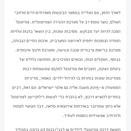
לאורך הזמן, עם העלייה במספר הבקשות מאזרחים זרים מרחבי
העולם, נוצר עומס רב על מערכת ההגירה הפורטוגלית. פורטוגל
הפכה להיות יעד מבוקש. מסיבות שונות, בין השאר בזכות עלויות
המחיה הנמוכות יחסית לאירופה המערבית, איכות החיים הגבוהה,
מערכת בריאות ציבורית טובה ונגישה, ומערכת חינוך איכותית.
בנוסף, האקלים הנוח, הנופים המרהיבים, ותחושה כללית של
בטחון ושקט, הופכים את פורטוגל למקום שמשפחות רבות
ממדינות שונות בוחרות בו לגידול ילדים. כאמור, מדיניות
הממשלה מ-2015 משכה אליה גם אלפי ישראלים. עם זאת, רבים
בוחרים להוציא דרכון, לא בהכרח כדי לעשות רילוקיישן לפורטוגל
אלא כיוון שמדובר באזרחות אירופאית מלאה, דבר העשוי לפתוח
ולהרחיב אפשרויות נוספות לעתיד.
הוצאת דרכון פורטוגלי לילדים או לבני/בנות זוג כרוכה בתהליך