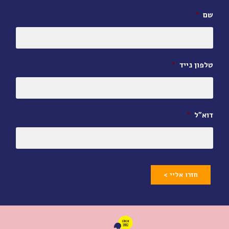
שם
*
טלפון נייד
*
דוא״ל
*
חזרו אליי >