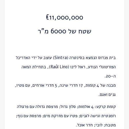
€11,000,000
שטח של 6000 מ"ר
בית פנדוס הנמצא בסינטרה (Sintra) עוצב על ידי האדריכל
הפורטוגלי הנודע, ראול לינו (Raúl Lino), בתחילת המאה
ה-20.
מבנה של 4 קומות, 17 חדרי שינה, 5 חדרי אורחים, עם פטיו,
גנים ואגם.
קומת קרקע: 4 אולמות; סלון גדול; מרפסת גדולה עם פרגולה
רומנטית וגישה לגנים; פטיו עם מזרקת מים; מרפסת עם נוף;
מטבח; לובי; חדר אוכל.