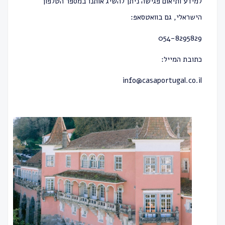
למידע ותיאום פגישה ניתן להשיג אותנו במספר הטלפון
הישראלי, גם בוואטסאפ:
054-8295829
כתובת המייל:
info@casaportugal.co.il