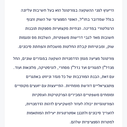
הייעוץ לפני ההשקעה בפורטוגל הוא בעל חשיבות עליונה
בגלל שמדובר בחו״ל, האופי הספציפי של השוק והנוף
הרגולטורי במדינה. הנחיות מקצועיות מספקות תובנות
חשובות מאד לגבי דרישות משפטיות, השלכות מס ומגמות
שוק, ומבטיחות קבלת החלטות מושכלות והפחתת סיכונים.
פורטוגל מציעה מגוון הזדמנויות השקעה במגזרים שונים, החל
מנדל"ן למגורים ועד נדל"ן מסחרי, לוגיסטיקה, מלונאות ועוד.
עם זאת, הבנת המורכבות של כל מגזר וניווט באתגרים
פוטנציאליים דורשת מומחיות. התייעצות עם יועצים מקומיים
ומומחים משפטיים המכירים הפרקטיקות העסקיות
הפורטוגזיות יכולה לעזור למשקיעים לזהות הזדמנויות,
להעריך סיכונים ולתכנן אסטרטגיות יעילות המותאמות
למטרות הספציפיות שלהם.