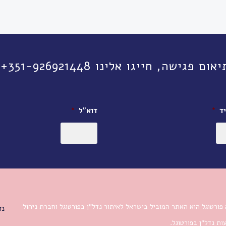
יגו אלינו 351-926921448+ או השאירו פרטים:
ד
*
דוא״ל
*
פורטוגל הוא האתר המוביל בישראל לאיתור נדל”ן בפורטוגל וחברת ניהול
נד
ת נדל”ן בפורטוגל.