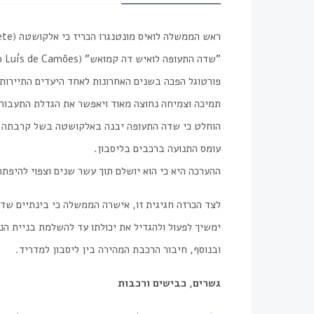
"שדה התעופה לואיש דה קמואש" (Aeroporto Luís de Camões) על שם המשורר הפורטוגלי הידוע.
פורטוגל הפכה בשנים האחרונות לאחד היעדים התיירותי
תמיכה וצמיחה נחוצה מאוד ויאפשר את הגדלת התעבורה 
הוחלט כי שדה התעופה יבנה באלקושטה בשל קרבתה למ
עומס התנועה ברכבים בליסבון.
ההערכה היא כי הוא יושלם תוך עשר שנים וצפוי להיפתח עד 
לצד הכרזה חגיגית זו, אישרה הממשלה כי בינתיים שד
ימשיך לפעול ולהגדיל את יכולתו עד להשלמת בניית ה
ובנוסף, חיבור הרכבת המהירה בין ליסבון למדריד.
גשרים, כבישים ורכבות