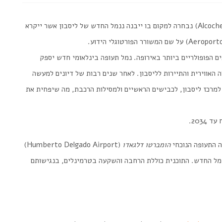
ראש הממשלה לואיס מונטנגרו הכריז כי אלקושטה (Alcochete) נבחרה למקום בו ייבנה ננמל החדש של ליסבון אשר ייקרא
ם הפופולריים ביותר באירופה. נמל תעופה בינלאומי חדש יספק
האווירית והתיירות לליסבון. לאחר שנים רבות של דיונים למעשה
רכז ליסבון, לכבישים הראשיים ולמסילות הרכבת, מה שיפחית את
2034.
ה התעופה הנוכחי
הומברטו דלגאדו
(Humberto Delgado Airport)
נמל החדש. התוכנית כוללת הרחבה והשקעה בטרמינלים, בנגישותם