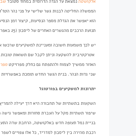
אלקושטה
נמצאת על הגדה הדרומית במחוז סטובל
שבמ
הוא יאפשר את הגדלת מספר הנסיעות, קיצור זמן הנסי
תנועת הרכבים מהגשרים האחרים של ליסבון (25 באפריל, וואסקו דה גאמה) וכמובן יצור חיבור ישיר ונוח בין בריירו לליסבון.
יש לכך משמעות חשובה ומעניינת למשקיעים שרכשו א
אטרקטיבית להשקעה וניתן לקבל שם תשואות טובות. ב
האזור ממשיך לצמוח ולהתפתח גם כחלק מפרויקט
מפרץ
שני גדות הנהר. בנית הגשר החדש תומכת באפשרויות ה
יתרונות למשקיעים בפורטוגל
השקעות בתשתיות של תחבורה היא דרך יעילה להמריץ
שיפור תשתיות מקל על העברת סחורות ומאפשר גישה מה
בניית נמל תעופה חדש באלקושטה, הרחבת שדה התעופה
רכבת מהירה בין ליסבון למדריד, כל אלו צפויים לשפר