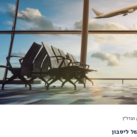
הנדל״ן
ל ליסבון