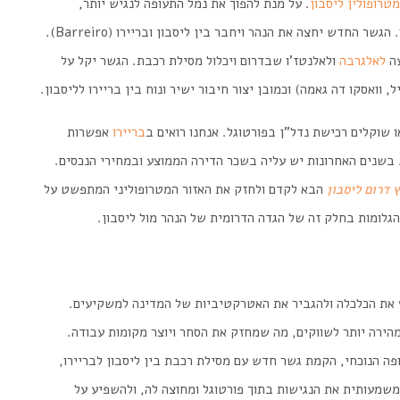
טרופולין ליסבון
. על מנת להפוך את נמל התעופה לנגיש יותר,
הממשלה החליטה לבנות גשר שלישי על פני נהר הטז'ו. הגשר החדש יחצה את הנהר ויחבר בין ליסבון ובריירו (Barreiro).
עה
לאלגרבה
ולאלנטז'ו שבדרום ויכלול מסילת רכבת. הגשר יקל על
ו שוקלים
רכישת נדל"ן בפורטוגל.
אנחנו רואים ב
בריירו
אפשרות
שנים האחרונות יש עליה בשכר הדירה הממוצע ובמחירי הנכסים.
 דרום ליסבון
הבא לקדם ולחזק את האזור המטרופוליני המתפשט על
גלומות בחלק זה של הגדה הדרומית של הנהר מול ליסבון.
 את הכלכלה ולהגביר את האטרקטיביות של המדינה למשקיעים.
ירה יותר לשווקים, מה שמחזק את הסחר ויוצר מקומות עבודה.
 הנוכחי, הקמת גשר חדש עם מסילת רכבת בין ליסבון לבריירו,
 משמעותית את הנגישות בתוך פורטוגל ומחוצה לה, ולהשפיע על