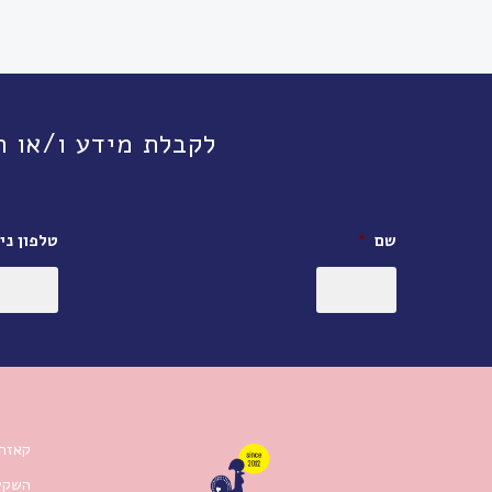
לקבלת מידע ו/או תיאום פגישה, חי
שם
*
טלפון ניי
קאזה 
השקעו