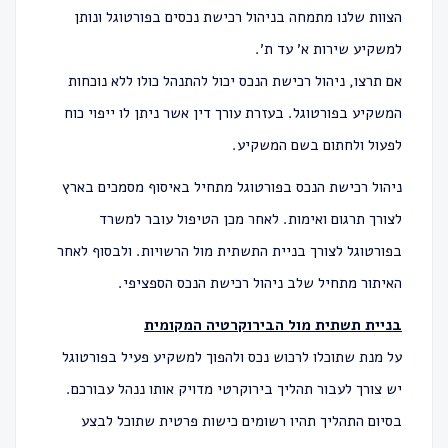
הצוות שלנו מתמחה בניהול רכישת נכסים בפורטוגל ונותן
למשקיע שירות א׳ עד ת׳.
אם תרצו, ניהול רכישת הנכס יכול להתנהל כולו ללא נוכחות
המשקיע בפורטוגל. בעזרת עורך דין אשר ניתן לו ייפוי כוח
לפעול ולחתום בשם המשקיע.
ניהול רכישת הנכס בפורטוגל מתחיל באיסוף מסמכים בארץ
לצורך תרגום ואימות. לאחר מכן הטיפול עובר למשרד
בפורטוגל לצורך בניית התשתית מול הרשויות. ולבסוף לאחר
האיתור מתחיל שלב ניהול רכישת הנכס הספציפי.
בניית תשתית מול הבירוקרטיה המקומית
על מנת שתוכלו לרכוש נכס ולהפוך למשקיע פעיל בפורטוגל
יש צורך לעבור תהליך בירוקרטי מדויק אותו ננהל עבורכם.
בסיום התהליך תהיו רשומים כישות פרטית שתוכל לבצע