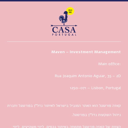
Maven – Investment Management
Main office:
Rua Joaquim Antonio Aguiar, 35
– 2D
1250-071 – Lisbon, Portugal
קאזה פורטוגל הוא האתר המוביל בישראל לאיתור נדל”ן בפורטוגל וחברת
ניהול השקעות נדל”ן בפורטוגל.
הצוות של קאזה פורטוגל מתמחה באיתור נכסים, ליווי משקיעים, ליווי