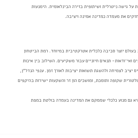
 על גישה ניטרלית ושיתופית בזירה הבינלאומית. הימנעות
זקים את מעמדה כמדינה אמינה ויציבה.
ת בעולם יוצר סביבה כלכלית אטרקטיבית במיוחד. רמת הביטחון
 ואי־ודאות- תנאים חיוניים עבור משקיעים. השילוב בין איכות
ס יציב לצמיחה ולהשגת תשואות יציבות לאורך זמן. ענפי הנדל״ן,
לטורית שקופה ותומכת, ומושכים הון זר והשקעות ישירות בהיקפים
 היא גם מנוע כלכלי שממקם את המדינה בעמדה בולטת במפת