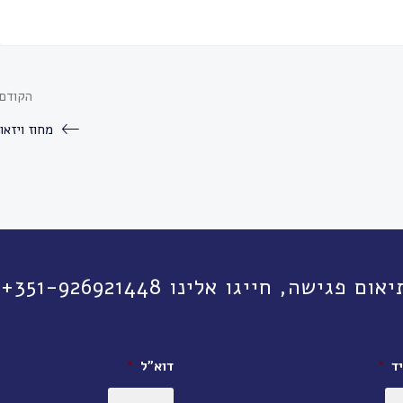
הקודם
מחוז ויזאו
יגו אלינו 351-926921448+ או השאירו פרטים:
ד
*
דוא״ל
*