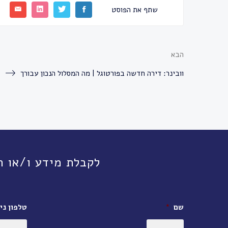
שתף את הפוסט
הבא
וובינר: דירה חדשה בפורטוגל | מה המסלול הנכון עבורך
לקבלת מידע ו/או תיאום פגישה, חי
שם
*
טלפון ניי