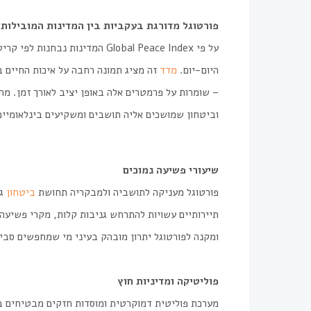
פורטוגל
מדורגת בעקביות בין המדינות המובילות 
על פי
Global Peace Index
המדינות נבחנות לפי קריטר
היום-יום.
מדד
זה מציג תמונה רחבה על איכות החיים ב
– שומרות על פרמטרים אלה באופן יציב לאורך זמן. מה
וביטחון שמושכים אליה תושבים ומשקיעים בינלאומיים
שיעורי פשיעה נמוכים
פורטוגל מעניקה לתושביה ולמבקריה תחושת
ביטחון
גב
תיירותיים עשויות להתרחש גניבות קלות, מקרי פשיעה 
ומקנה לפורטוגל יתרון מובהק בעיני מי שמחפשים סבי
פוליטיקה ומדיניות חוץ
מערכת פוליטית דמוקרטית ומוסדות חזקים מבטיחים ב