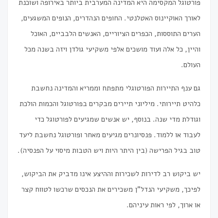
פורטוגל המקסימה היא המדינה המערבית ביותר באירופה ושוכנת
לאורך האוקיינוס האטלנטי. החופים הנהדרים, הנופים המשגעים,
הערים התוססות, הכפרים הציוריים, האנשים הלבביים, האוכל
והיין, כל אלה ועוד מושכים אלפי משקיעי גולדן ויזה בשנה מכל
העולם.
גם ענף התיירות הפורטוגלי מתפתח וממריא והמדינה נחשבת
כלהיט תיירותי. מיליוני תיירים מבקרים בפורטוגל והכמות הולכת
וגודלת מדי שנה. בנוסף, יש אנשים שמגיעים לפורטוגל כדי
לעבוד או ללמוד. פנסיונרים מגיעים מאחר ופורטוגל נחשבת ליעד
טוב בגיל הפרישה (בין היתר היות ויש הטבות מיסוי על הפנסיה).
יש ביקוש רב לדירות לשכירות וההיצע אינו מדביק את הביקוש,
לפיכך, משקיעי הנדל"ן משכירים את הנכסים שרכשו לטווח קצר
או ארוך, לפי ראות עיניהם.