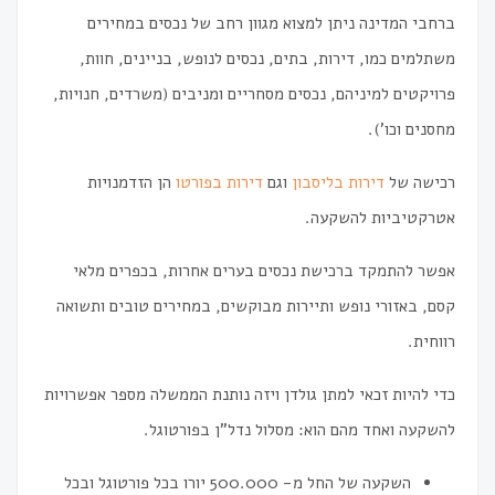
ברחבי המדינה ניתן למצוא מגוון רחב של נכסים במחירים
משתלמים כמו, דירות, בתים, נכסים לנופש, בניינים, חוות,
פרויקטים למיניהם, נכסים מסחריים ומניבים (משרדים, חנויות,
מחסנים וכו').
רכישה של
דירות בליסבון
וגם
דירות בפורטו
הן הזדמנויות
אטרקטיביות להשקעה.
אפשר להתמקד ברכישת נכסים בערים אחרות, בכפרים מלאי
קסם, באזורי נופש ותיירות מבוקשים, במחירים טובים ותשואה
רווחית.
כדי להיות זכאי למתן גולדן ויזה נותנת הממשלה מספר אפשרויות
להשקעה ואחד מהם הוא: מסלול נדל"ן בפורטוגל.
השקעה של החל מ- 500.000 יורו בכל פורטוגל ובכל