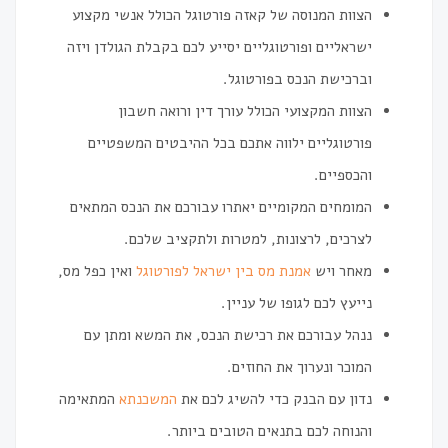
הצוות המנוסה של קאזה פורטוגל הכולל אנשי מקצוע
ישראליים ופורטוגליים יסייע לכם בקבלת הגולדן ויזה
וברכישת הנכס בפורטוגל.
הצוות המקצועי הכולל עורך דין ורואה חשבון
פורטוגליים ילווה אתכם בכל ההיבטים המשפטיים
והכספיים.
המומחים המקומיים יאתרו עבורכם את הנכס המתאים
לצרכים, לרצונות, למטרות ולתקציב שלכם.
מאחר ויש
אמנת מס בין ישראל לפורטוגל
ואין כפל מס,
נייעץ לכם לגופו של עניין.
ננהל עבורכם את רכישת הנכס, את המשא ומתן עם
המוכר ונערוך את החוזים.
נדון עם הבנק כדי להשיג לכם את
המשכנתא
המתאימה
והנוחה לכם בתנאים הטובים ביותר.