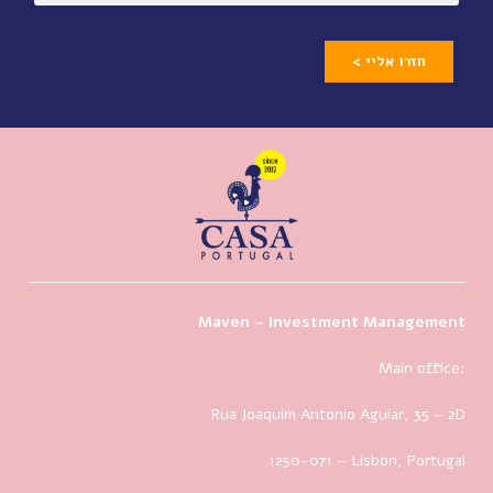
חזרו אליי >
Maven – Investment Management
Main office:
Rua Joaquim Antonio Aguiar, 35
– 2D
1250-071 – Lisbon, Portugal