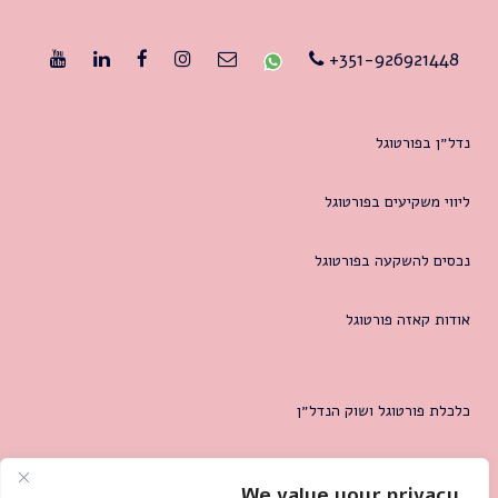
351-926921448+
נדל״ן בפורטוגל
ליווי משקיעים בפורטוגל
נכסים להשקעה בפורטוגל
אודות קאזה פורטוגל
כלכלת פורטוגל ושוק הנדל״ן
המטרופולין של ליסבון
We value your privacy