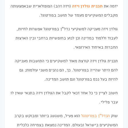
יזמה את
תכנית גולדן ויזה
(ויזה זהב) הפופולארית שבאמצעותה
מקבלים המשקיעים מעמד של תושב בפורטוגל.
גולדן ויזה מעניקה למשקיעי נדל"ן בפורטוגל אפשרות לחיות,
לעבוד וללמוד במדינה וכן לנוע בחופשיות ברחבי ובין הארצות
החברות באיחוד האירופאי.
תכנית גולדן ויזה קורצת מאוד למשקיעים כי התושבות מעניקה
להם היתר שהייה בפורטוגל. כך, הם נהנים משני עולמות; גם
להיות בעל נכס בפורטוגל וגם תושב המדינה.
חשוב לציין כי כל אחד זכאי לקבל את הגולדן ויזה בתנאי שאין לו
עבר פלילי.
שוק
הנדל"ן בפורטוגל
הוא פעיל, משגשג ביותר ומבוקש בקרב
המשקיעים בישראל ובעולם. המדינה נמצאת בצמיחה כלכלית