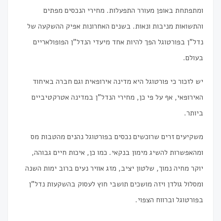
ומתפתחת באופן מעורר התפעלות. מחירי הנכסים מפתים
והתשואות מניבות ונאות. בשנים האחרונות אפיק ההשקעה של
נדל"ן בפורטוגל הפך להיות אחד מיעדי הנדל"ן הפופולאריים
בעולם.
יש לזכור כי פורטוגל היא מדינה אירופאית וגם חברה באיחוד
האירופאי, אף על פי כן, מחירי הנדל"ן במדינה אטרקטיביים
ביותר.
משקיעים זרים שרוכשים נכסים בפורטוגל נהנים מהטבות מס
ומהאפשרות להשיג מימון בנקאי. כמו כן, איכות חיים גבוהה,
יוקר מחיה נמוך, שלטון יציב, מזג אוויר נעים ברוב ימות השנה
ומסלול גולדן ויזה מושכים תושבי חוץ לעסוק בהשקעות נדל"ן
בפורטוגל וברווח הצפוי.