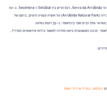
Sesim.
כ-10
דקות נסיעה ברכב מססימברה נמצאת שמורת הטבע אראבידה (Arrábida Natural Park) על חופיה ונופיה היפים, ביתם של
כ-35 דקות נסיעה
ומי. קרבה המאפשרת גישה מהירה למספר בירות אירופאיות (מדריד,
יירים.
נו
בטלפון, במייל או דרך האתר