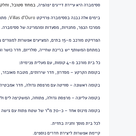
ססימברה
היא עיירת דייגים יפהפיה,
במחוז סטובל,
וחלק
בימים אלה נבנה בססימברה פרויקט
Villas d'Ouro;
מתחם
ממרכז הכפר, מחנויות, מסעדות ומהמרינה של ססימברה.
הפרויקט מורכב מ-15 בתים, המציעים אפשרות למגורים בסביבה מודרנית ומפנקת.
במתחם המשותף יש בריכת שחייה, סולריום, חדר כושר וגנ
כל בית מורכב מ-4 קומות, עם מעלית פנימית:
בקומת הקרקע – מסדרון, חדר שירותים, מטבח מאובזר, סל
בקומה ראשונה – סוויטה עם מרפסת גדולה, חדר אמבטיה, 
בקומה עליונה – מרפסת גדולה, פתוחה, המשקיפה לים ולע
בקומה מינוס אחד – כ-70 מ"ר של שטח פתוח עם גישה לאזור חיצוני פרטי (גינה).
לכל בית מוסך וחניה בחזית.
קיימת אפשרות ליצירת חדרים נוספים.