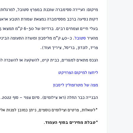
מיקום: העיירה ססימברה שוכנת במפרץ סטובל, למרגלות הר Serra da Arrábida, רכס הרים בין Setúbal ו-bra
בעלי חיים וצמחים רבים. ברדיוס של 6-30 ק"מ תמצאו 5 מגרשי גולף ובית ספר בינלאומי.
מהעיר
סטובל
.
כ-40 ק"מ מליסבון ו
משדה התעופה
הבינלא
פריז, לונדון, בריסל, ציריך ועוד).
הנכס מתאים למגורים, כבית קיט, להשקעה או להשכרה לת
ליחצו למיקום הפרויקט
מפה של מטרופולין ליסבון
הבנייה כבר החלה (ראו צילומים). סיום צפוי – סוף 2022.
*לשאלות, פרטים וצילומים נוספים, ניתן כמובן לפנות אלי
*טבלת מחירים בסוף העמוד.