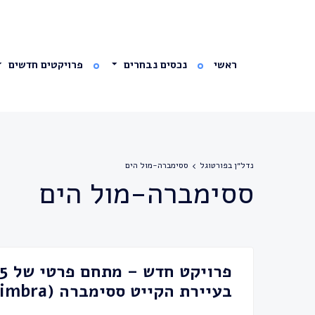
ראשי
נכסים נבחרים
פרויקטים חדשים
נדל״ן בפורטוגל
ססימברה-מול הים
ססימברה-מול הים
פרויקט חדש – מתחם פרטי של 15 בתים,
בעיירת הקייט ססימברה (Sesimbra)