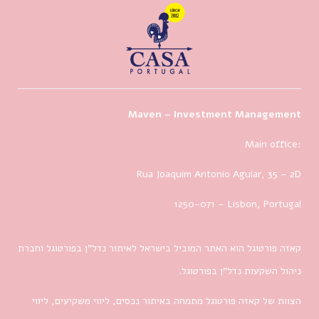
Maven – Investment Management
Main office:
Rua Joaquim Antonio Aguiar, 35
– 2D
1250-071 – Lisbon, Portugal
קאזה פורטוגל הוא האתר המוביל בישראל לאיתור נדל”ן בפורטוגל וחברת
ניהול השקעות נדל”ן בפורטוגל.
הצוות של קאזה פורטוגל מתמחה באיתור נכסים, ליווי משקיעים, ליווי