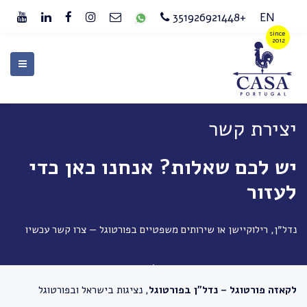
+351926921448
EN
יצירת קשר
יש לכם שאלות? אנחנו כאן כדי
לעזור
נדל״ן, רילוקיישן או שירותים משפטיים בפורטוגל — צרו קשר עכשיו
לקאזה פורטוגל – נדל״ן בפורטוגל
, נציגות בישראל ובפורטוגל