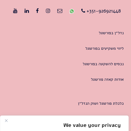
351-926921448+
נדל״ן בפורטוגל
ליווי משקיעים בפורטוגל
נכסים להשקעה בפורטוגל
אודות קאזה פורטוגל
כלכלת פורטוגל ושוק הנדל״ן
המטרופולין של ליסבון
We value your privacy