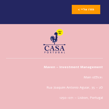
חזרו אליי >
Maven – Investment Management
Main office:
Rua Joaquim Antonio Aguiar, 35
– 2D
1250-071 – Lisbon, Portugal