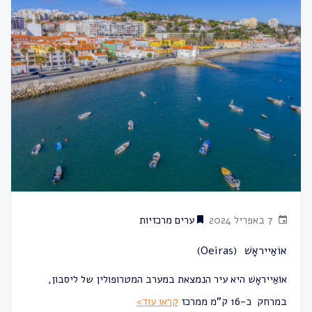
7 באפריל 2024
ערים מרכזיות
אוֹאַייראָשׁ (Oeiras)
אוֹאַייראָשׁ היא עיר הנמצאת במערב המטרופולין של ליסבון,
במרחק כ-16 ק"מ ממרכז
קראו עוד>