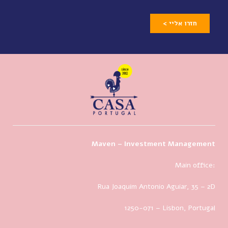
חזרו אליי >
Maven – Investment Management
Main office:
Rua Joaquim Antonio Aguiar, 35
– 2D
1250-071 – Lisbon, Portugal