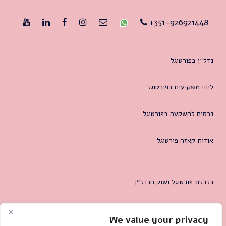
351-926921448+
נדל״ן בפורטוגל
ליווי משקיעים בפורטוגל
נכסים להשקעה בפורטוגל
אודות קאזה פורטוגל
כלכלת פורטוגל ושוק הנדל״ן
המטרופולין של ליסבון
We value your privacy