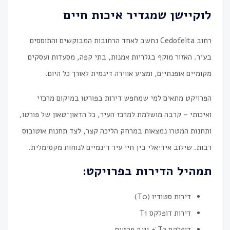
לוקיישן שמגדיר איכות חיים
רחוב Cedofeita נחשב לאחד הרחובות המבוקשים והתוססים
בעיר. האזור מוקף בגלריות אמנות, בתי קפה, מסעדות ועסקים
מקומיים אופנתיים, ומציע אווירה דינמית לאורך כל היום.
הפרויקט מתאים למי שמחפש דירות בפורטו במיקום מרכזי
ואיכותי – קרבה מושלמת למרכז העיר, כל הדאון־טאון של פורטו,
ותחנות המטרו נמצאות במרחק הליכה קצר, לצד תחנות אוטובוס
רבות. שילוב אידיאלי בין חיי עיר דינמיים לנוחות מקסימלית.
תמהיל הדירות בפרויקט:
דירות סטודיו (T0)
דירות דופלקס T1
דופלקס T2 ֿ+ גינה פרטית