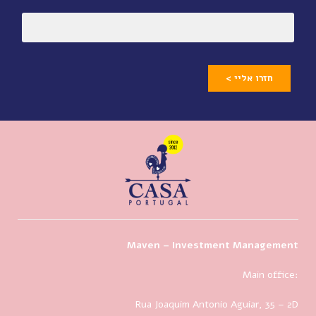
חזרו אליי >
Maven – Investment Management
Main office:
Rua Joaquim Antonio Aguiar, 35
– 2D