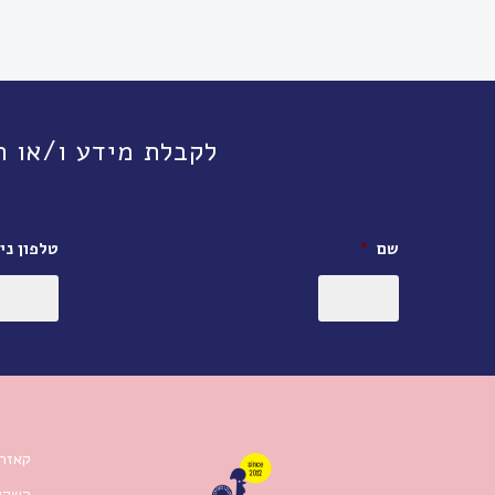
לקבלת מידע ו/או תיאום פגישה, חי
שם
*
טלפון ניי
קאזה 
השקעו