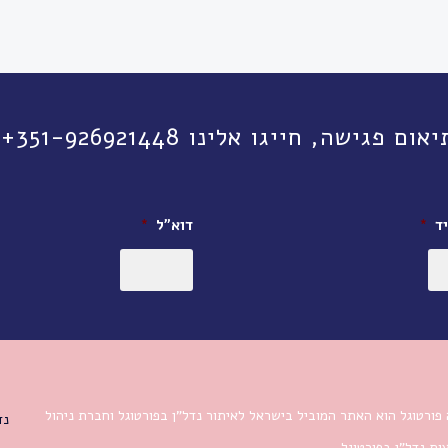
יגו אלינו 351-926921448+ או השאירו פרטים:
ד
*
דוא״ל
*
פורטוגל הוא האתר המוביל בישראל לאיתור נדל”ן בפורטוגל וחברת ניהול
נד
ת נדל”ן בפורטוגל.