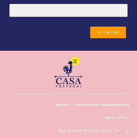
חזרו אליי >
Maven – Investment Management
Main office:
Rua Joaquim Antonio Aguiar, 35
– 2D