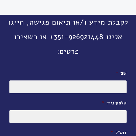
לקבלת מידע ו/או תיאום פגישה, חייגו
אלינו 351-926921448+ או השאירו
פרטים:
שם
*
טלפון נייד
*
דוא״ל
*