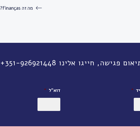
מה זה Finanças?
יגו אלינו 351-926921448+ או השאירו פרטים:
ד
*
דוא״ל
*