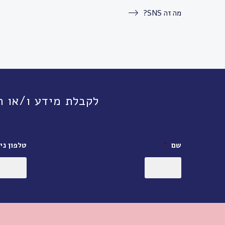
מה זה SNS?
לקבלת מידע ו/או תיאום פגישה, חי
שם
*
טלפון ניי