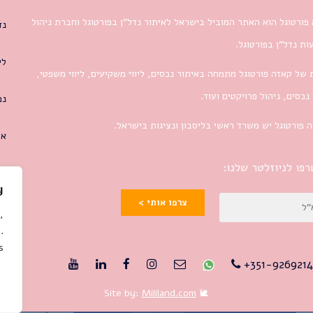
פורטוגל הוא האתר המוביל בישראל לאיתור נדל”ן בפורטוגל וחברת ניהול
נד
ת נדל”ן בפורטוגל.
לי
 של קאזה פורטוגל מתמחה באיתור נכסים, ליווי משקיעים, ליווי משפטי,
 נכסים, ניהול פרויקטים ועוד.
נכ
 פורטוגל יש משרד ראשי בליסבון ונציגות בישראל.
או
פו לניוזלטר שלנו:
y
צרפו אותי >
,
.
.
351-9269214
Mililand.com
🐌 Site by: