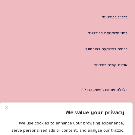
נדל״ן בפורטוגל
ליווי משקיעים בפורטוגל
נכסים להשקעה בפורטוגל
אודות קאזה פורטוגל
כלכלת פורטוגל ושוק הנדל״ן
המטרופולין של ליסבון
We value your privacy
צרו קשר
We use cookies to enhance your browsing experience,
serve personalized ads or content, and analyze our traffic.