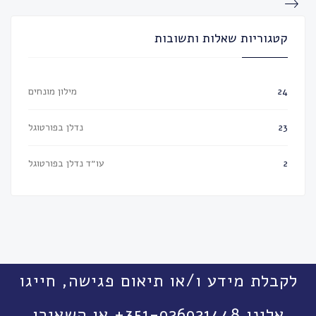
קטגוריות שאלות ותשובות
מילון מונחים
24
נדלן בפורטוגל
23
עו״ד נדלן בפורטוגל
2
לקבלת מידע ו/או תיאום פגישה, חייגו
אלינו 351-926921448+ או השאירו