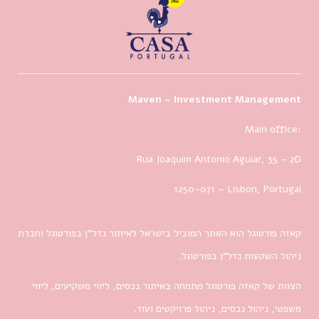
Maven – Investment Management
Main office:
Rua Joaquim Antonio Aguiar, 35
– 2D
1250-071 – Lisbon, Portugal
קאזה פורטוגל הוא האתר המוביל בישראל לאיתור נדל”ן בפורטוגל וחברת
ניהול השקעות נדל”ן בפורטוגל.
הצוות של קאזה פורטוגל מתמחה באיתור נכסים, ליווי משקיעים, ליווי
משפטי, ניהול נכסים, ניהול פרויקטים ועוד.