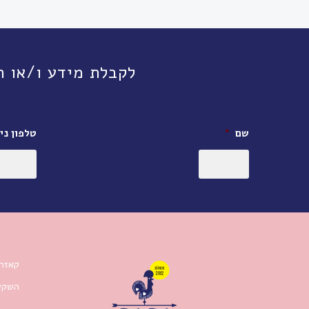
לקבלת מידע ו/או תיאום פגישה, חי
שם
*
טלפון ניי
קאזה 
השקעו