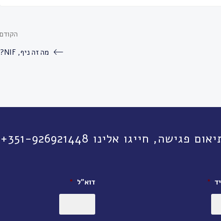
הקודם
מה זה ניף, NIF?
יגו אלינו 351-926921448+ או השאירו פרטים:
ד
*
דוא״ל
*