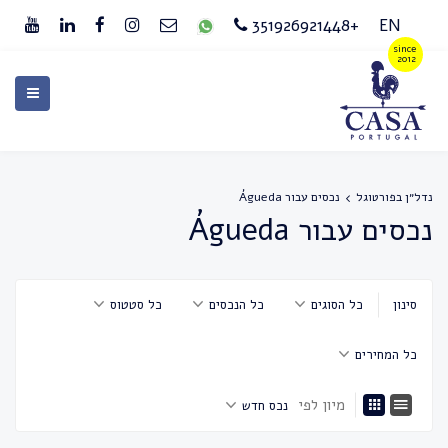
+351926921448
EN
נדל״ן בפורטוגל
נכסים עבור Águeda
נכסים עבור Águeda
סינון
כל הסוגים
כל הנכסים
כל סטטוס
כל המחירים
מיון לפי
נכס חדש