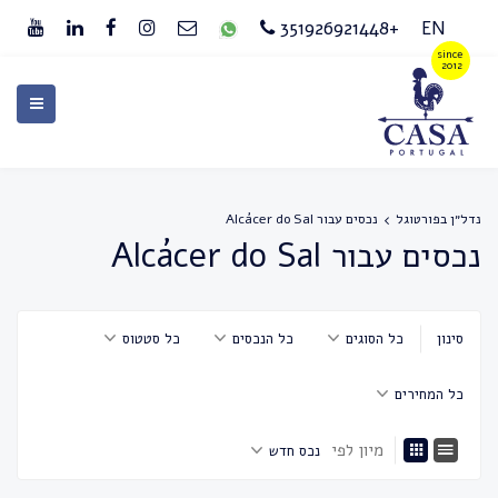
+351926921448
EN
נדל״ן בפורטוגל
נכסים עבור Alcácer do Sal
נכסים עבור Alcácer do Sal
סינון
כל הסוגים
כל הנכסים
כל סטטוס
כל המחירים
מיון לפי
נכס חדש