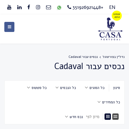
+351926921448
EN
נדל״ן בפורטוגל
נכסים עבור Cadaval
נכסים עבור Cadaval
סינון
כל הסוגים
כל הנכסים
כל סטטוס
כל המחירים
מיון לפי
נכס חדש