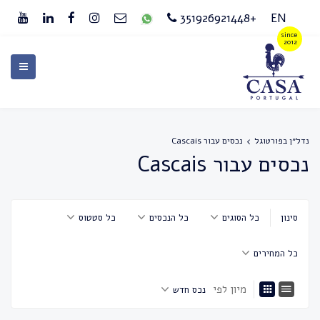
+351926921448
EN
נדל״ן בפורטוגל
נכסים עבור Cascais
נכסים עבור Cascais
סינון
כל הסוגים
כל הנכסים
כל סטטוס
כל המחירים
מיון לפי
נכס חדש