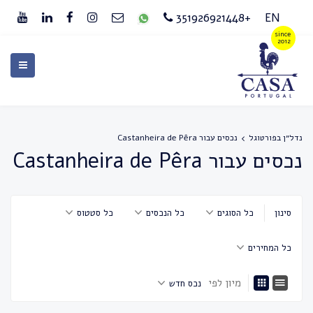
+351926921448
EN
נדל״ן בפורטוגל
נכסים עבור Castanheira de Pêra
נכסים עבור Castanheira de Pêra
סינון
כל הסוגים
כל הנכסים
כל סטטוס
כל המחירים
מיון לפי
נכס חדש