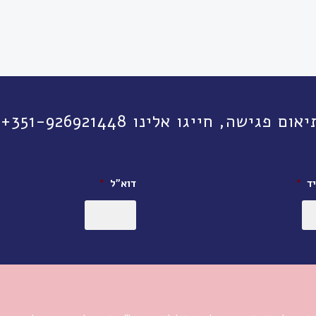
יגו אלינו 351-926921448+ או השאירו פרטים:
ד
*
דוא״ל
*