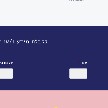
לקבלת מידע ו/או תיאום פגישה, חי
שם
*
טלפון ניי