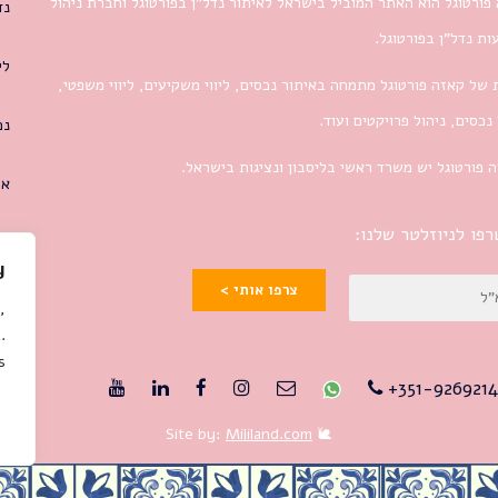
פורטוגל הוא האתר המוביל בישראל לאיתור נדל”ן בפורטוגל וחברת ניהול
נד
ת נדל”ן בפורטוגל.
לי
 של קאזה פורטוגל מתמחה באיתור נכסים, ליווי משקיעים, ליווי משפטי,
 נכסים, ניהול פרויקטים ועוד.
נכ
 פורטוגל יש משרד ראשי בליסבון ונציגות בישראל.
או
פו לניוזלטר שלנו:
y
צרפו אותי >
,
.
.
351-9269214
Mililand.com
🐌 Site by: