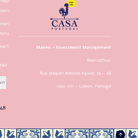
קאזה 
השקעו
הצוות
ניהול
לקאזה
Maven – Investment Management
Main office:
הצטר
Rua Joaquim Antonio Aguiar, 35
– 2D
1250-071 – Lisbon, Portugal
48+