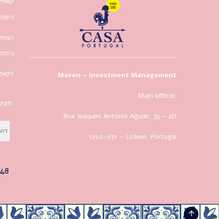
קאזה 
השקעו
הצוות
ניהול
לקאזה
Maven – Investment Management
Main office:
הצטר
Rua Joaquim Antonio Aguiar, 35
– 2D
1250-071 – Lisbon, Portugal
48+