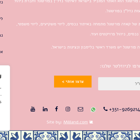
פורטוגל הוא האתר המוביל בישראל לאיתור נדל”ן בפורטוגל וחברת ניהול
נד
ת נדל”ן בפורטוגל.
לי
 של קאזה פורטוגל מתמחה באיתור נכסים, ליווי משקיעים, ליווי משפטי,
 נכסים, ניהול פרויקטים ועוד.
נכ
 פורטוגל יש משרד ראשי בליסבון ונציגות בישראל.
או
פו לניוזלטר שלנו:
y
צרפו אותי >
,
.
.
351-9269214
Mililand.com
🐌 Site by: