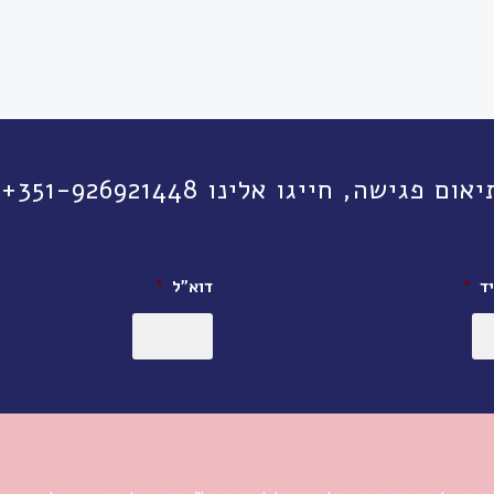
יגו אלינו 351-926921448+ או השאירו פרטים:
ד
*
דוא״ל
*