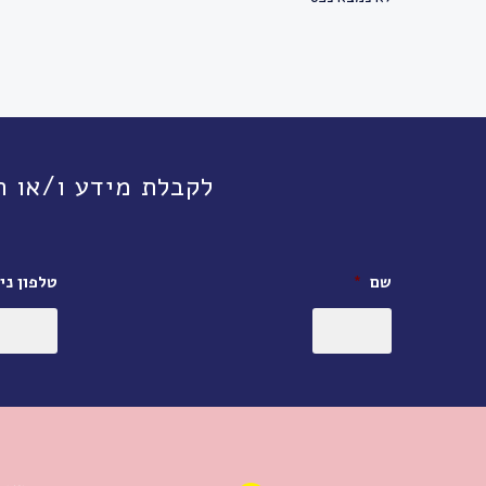
לקבלת מידע ו/או תיאום פגישה, חי
שם
*
טלפון ניי