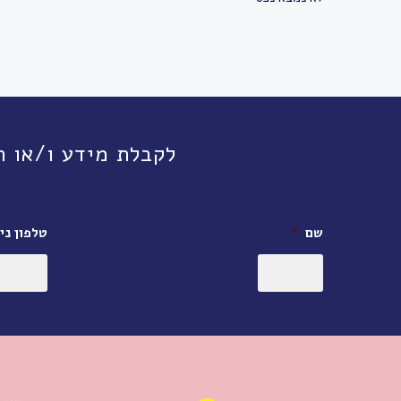
לקבלת מידע ו/או תיאום פגישה, חי
שם
*
טלפון ניי