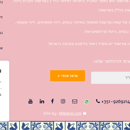
פורטוגל הוא האתר המוביל בישראל לאיתור נדל”ן בפורטוגל וחברת ניהול
נד
ת נדל”ן בפורטוגל.
לי
 של קאזה פורטוגל מתמחה באיתור נכסים, ליווי משקיעים, ליווי משפטי,
 נכסים, ניהול פרויקטים ועוד.
נכ
 פורטוגל יש משרד ראשי בליסבון ונציגות בישראל.
או
פו לניוזלטר שלנו:
y
צרפו אותי >
,
.
.
351-9269214
Mililand.com
🐌 Site by: