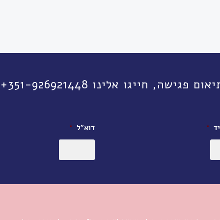
יגו אלינו 351-926921448+ או השאירו פרטים:
ד
*
דוא״ל
*