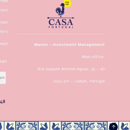
קאזה 
השקעו
הצוות
ניהול
לקאזה
Maven – Investment Management
Main office:
הצטר
Rua Joaquim Antonio Aguiar, 35
– 2D
1250-071 – Lisbon, Portugal
48+