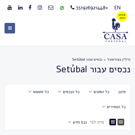
+351926921448
EN
נדל״ן בפורטוגל
נכסים עבור Setúbal
נכסים עבור Setúbal
סינון
כל הסוגים
כל הנכסים
כל סטטוס
כל המחירים
מיון לפי
נכס חדש