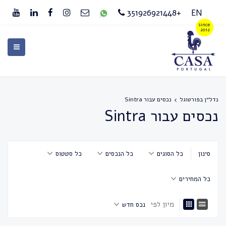
+351926921448
EN
נדל״ן בפורטוגל
נכסים עבור Sintra
נכסים עבור Sintra
סינון
כל הסוגים
כל הנכסים
כל סטטוס
כל המחירים
מיון לפי
נכס חדש