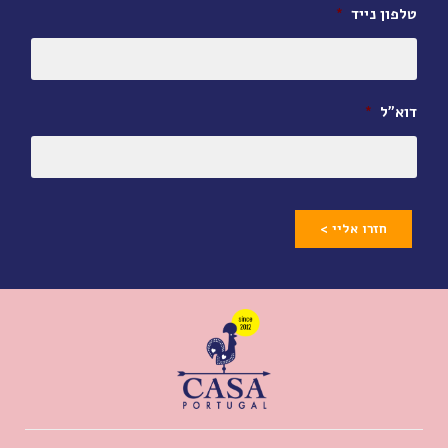
טלפון נייד
*
דוא״ל
*
חזרו אליי >