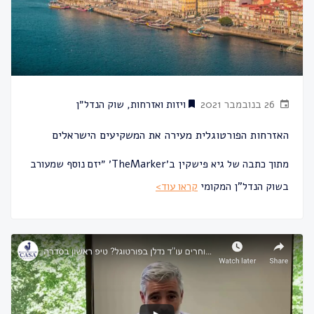
26 בנובמבר 2021
ויזות ואזרחות
,
שוק הנדל״ן
האזרחות הפורטוגלית מעירה את המשקיעים הישראלים
מתוך כתבה של גיא פישקין ב׳TheMarker‎‎׳ ״יזם נוסף שמעורב
בשוק הנדל"ן המקומי
קראו עוד>