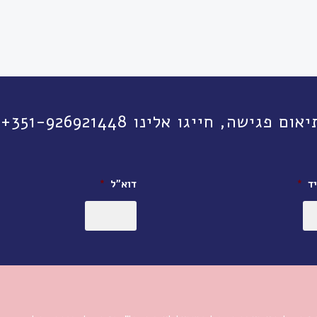
יגו אלינו 351-926921448+ או השאירו פרטים:
ד
*
דוא״ל
*