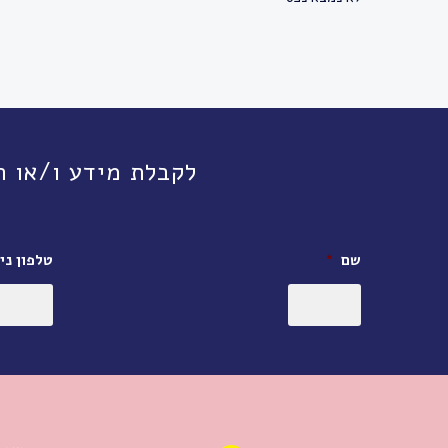
לקבלת מידע ו/או תיאום פגישה, חי
שם
*
טלפון ניי