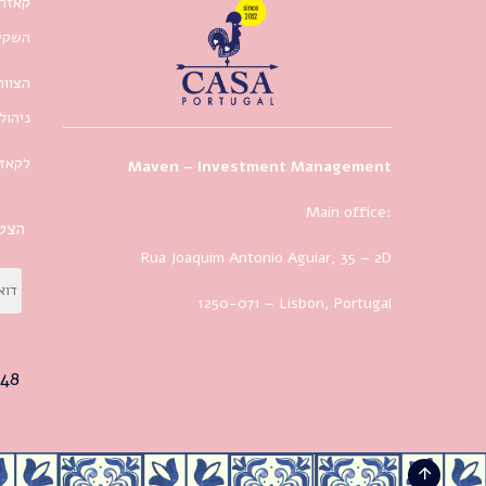
קאזה 
השקעו
הצוות
ניהול
לקאזה
Maven – Investment Management
Main office:
הצטר
Rua Joaquim Antonio Aguiar, 35
– 2D
1250-071 – Lisbon, Portugal
48+