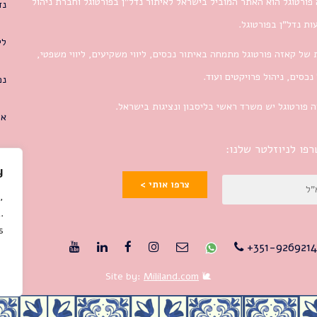
פורטוגל הוא האתר המוביל בישראל לאיתור נדל”ן בפורטוגל וחברת ניהול
נד
ת נדל”ן בפורטוגל.
לי
 של קאזה פורטוגל מתמחה באיתור נכסים, ליווי משקיעים, ליווי משפטי,
 נכסים, ניהול פרויקטים ועוד.
נכ
 פורטוגל יש משרד ראשי בליסבון ונציגות בישראל.
או
פו לניוזלטר שלנו:
y
צרפו אותי >
,
.
.
351-9269214
Mililand.com
🐌 Site by: