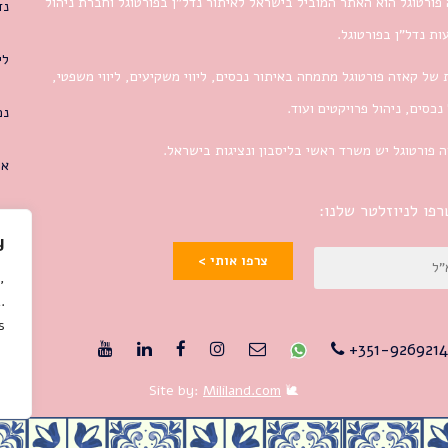
פורטוגל הוא האתר המוביל בישראל לאיתור נדל”ן בפורטוגל וחברת ניהול
נד
ת נדל”ן בפורטוגל.
לי
 של קאזה פורטוגל מתמחה באיתור נכסים, ליווי משקיעים, ליווי משפטי,
 נכסים, ניהול פרויקטים ועוד.
נכ
 פורטוגל יש משרד ראשי בליסבון ונציגות בישראל.
או
פו לניוזלטר שלנו:
y
צרפו אותי >
,
.
.
351-9269214
Mililand.com
🐌 Site by: