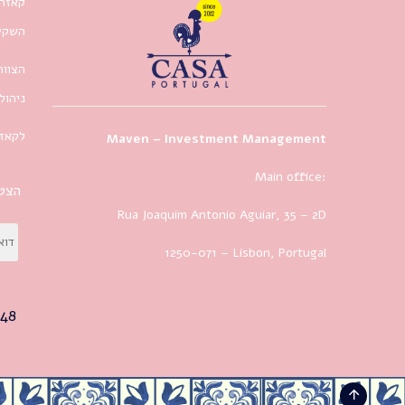
קאזה 
השקעו
הצוות
ניהול
לקאזה
Maven – Investment Management
Main office:
הצטר
Rua Joaquim Antonio Aguiar, 35
– 2D
1250-071 – Lisbon, Portugal
48+