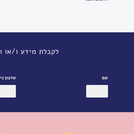
לקבלת מידע ו/או תיאום פגישה, חי
שם
*
טלפון ניי