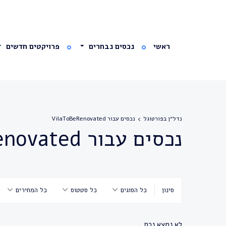
ראשי
נכסים נבחרים
פרויקטים חדשים
נדל״ן בפורטוגל
נכסים עבור VilaToBeRenovated
נכסים עבור VilaToBeRenovated
סינון
כל הסוגים
כל סטטוס
כל המחירים
לא נמצא נכס