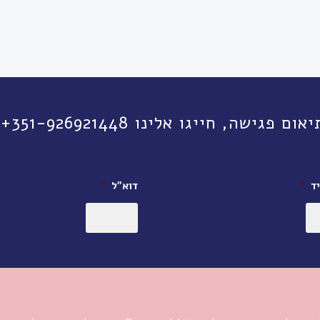
יגו אלינו 351-926921448+ או השאירו פרטים:
ד
*
דוא״ל
*